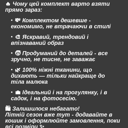
🔥
Чому цей комплект варто взяти
прямо зараз:
💸
Комплектом дешевше -
економимо, не втрачаючи в стилі
🎨
Яскравий, трендовий і
впізнаваний образ
🧒
Продуманий до деталей - все
зручно, не тисне, не заважає
🌿
100% ніжні тканини, що
дихають — тільки найкраще до
тіла малюка
💼
Ідеальний і на прогулянку, і в
садок, і на фотосесію.
🛍
Залишилося небагато!
Літній сезон вже тут - додавайте в
кошик і оформлюйте замовлення, поки
всі розміри
✨