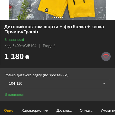
Дитячий костюм шорти + футболка + кепка
Гірчиця/Графіт
В наявності
Код: 3409Y/G/B104
Роздріб
1 180
₴
Розмір дитячого одягу (по зростанню)
104-110
В наявності
Опис
Характеристики
Доставка
Оплата
Умови п