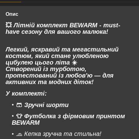
Опис
💥
Літній комплект BEWARM - must-
have сезону для вашого малюка!
Легкий, яскравий та мегастильний
костюм, який стане улюбленою
цибулею цього літа
☀️
Створений із турботою,
протестований із любов'ю — для
активних та модних діток!
У комплекті:
🩳
Зручні шорти
👕
Футболка з фірмовим принтом
BEWARM
🧢
К
епка зручна та стильна!