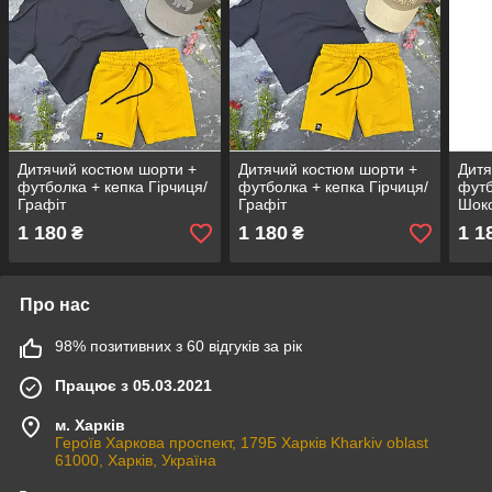
Дитячий костюм шорти +
Дитячий костюм шорти +
Дитя
футболка + кепка Гірчиця/
футболка + кепка Гірчиця/
футб
Графіт
Графіт
Шок
1 180
1 180
1 1
₴
₴
Про нас
98% позитивних з 60 відгуків за рік
Працює з 05.03.2021
м. Харків
Героїв Харкова проспект, 179Б Харків Kharkiv oblast
61000, Харків, Україна