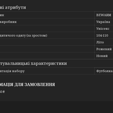
ні атрибути
ик
BEWARM
 виробник
Україна
Унісекс
дитячого одягу (за зростом)
104-110
Літо
Рожевий
Новий
тувальницькі характеристики
ктація набору
Футболка
МАЦІЯ ДЛЯ ЗАМОВЛЕННЯ
0 ₴