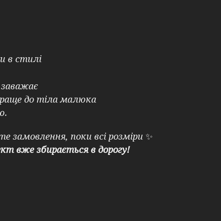
и в стилі
е заважає
раще до тіла малюка
ю.
те замовлення, поки всі розміри
✨
ект вже збирається в дорогу!