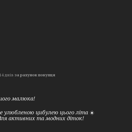
14 днів
за рахунок покупця
шого малюка!
е улюбленою цибулею цього літа
☀️
для активних та модних діток!