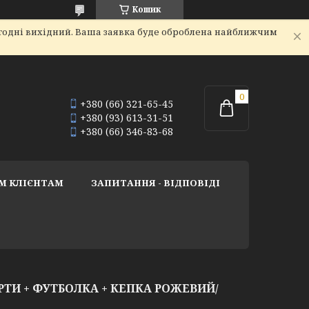
Кошик
огодні вихідний. Ваша заявка буде оброблена найближчим
+380 (66) 321-65-45
+380 (93) 613-31-51
+380 (66) 346-83-68
М КЛІЄНТАМ
ЗАПИТАННЯ - ВІДПОВІДІ
И + ФУТБОЛКА + КЕПКА РОЖЕВИЙ/