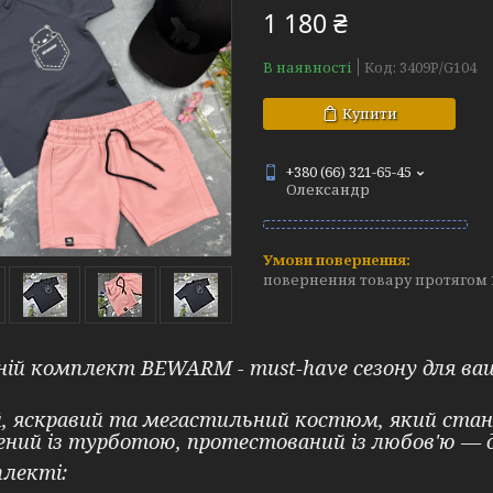
1 180 ₴
В наявності
Код:
3409P/G104
Купити
+380 (66) 321-65-45
Олександр
повернення товару протягом 
ій комплект BEWARM - must-have сезону для ва
, яскравий та мегастильний костюм, який стан
ний із турботою, протестований із любов'ю — 
лекті: