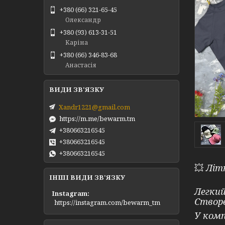
+380 (66) 321-65-45
Олександр
+380 (93) 613-31-51
Каріна
+380 (66) 346-83-68
Анастасія
Xandr1221@gmail.com
https://m.me/bewarm.tm
+380663216545
+380663216545
+380663216545
💥
Літн
ІНШІ ВИДИ ЗВ'ЯЗКУ
Легкий
Instagram
Створе
https://instagram.com/bewarm_tm
У комп