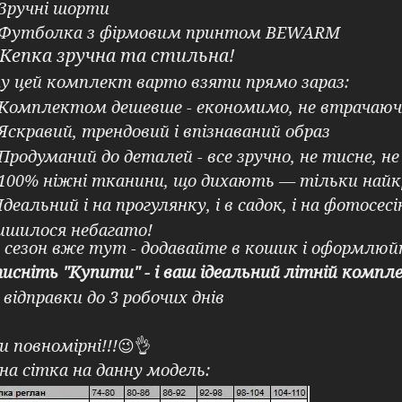
Зручні шорти
Футболка з фірмовим принтом BEWARM
К
епка зручна та стильна!
 цей комплект варто взяти прямо зараз:
Комплектом дешевше - економимо, не втрачаюч
Яскравий, трендовий і впізнаваний образ
Продуманий до деталей - все зручно, не тисне, н
100% ніжні тканини, що дихають — тільки найк
Ідеальний і на прогулянку, і в садок, і на фотосесі
шилося небагато!
 сезон вже тут - додавайте в кошик і оформлюй
исніть "Купити" - і ваш ідеальний літній компл
 відправки до 3 робочих днів
и повномірні!!!
😉👌
на сітка на данну модель: