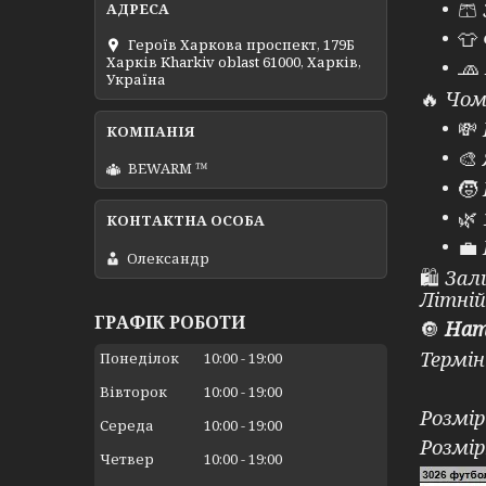
🩳
👕
Героїв Харкова проспект, 179Б
Харків Kharkiv oblast 61000, Харків,
🧢
Україна
🔥
Чому
💸
🎨
BEWARM ™
🧒
🌿
💼
Олександр
🛍
Зали
Літній
ГРАФІК РОБОТИ
🔘
Нат
Термін
Понеділок
10:00
19:00
⠀
Вівторок
10:00
19:00
Розмір
Середа
10:00
19:00
Розмір
Четвер
10:00
19:00