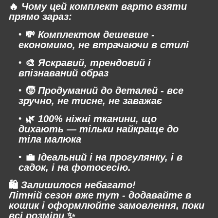
🔥
Чому цей комплект варто взяти
прямо зараз:
💸
Комплектом дешевше -
економимо, не втрачаючи в стилі
🎨
Яскравий, трендовий і
впізнаваний образ
🧒
Продуманий до деталей - все
зручно, не тисне, не заважає
🌿
100% ніжні тканини, що
дихають — тільки найкраще до
тіла малюка
💼
Ідеальний і на прогулянку, і в
садок, і на фотосесію.
🛍
Залишилося небагато!
Літній сезон вже тут - додавайте в
кошик і оформлюйте замовлення, поки
всі розміри
✨