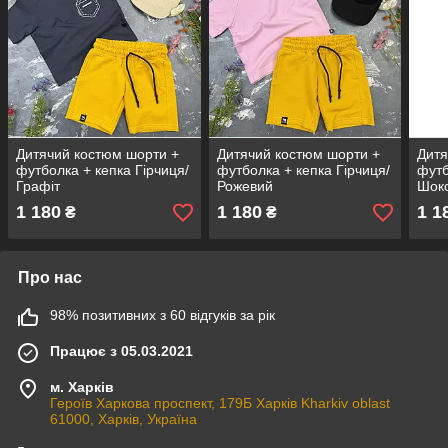
Дитячий костюм шорти +
Дитячий костюм шорти +
Дитя
футболка + кепка Гірчиця/
футболка + кепка Гірчиця/
футб
Графіт
Рожевий
Шок
1 180
1 180
1 1
₴
₴
Про нас
98% позитивних з 60 відгуків за рік
Працює з 05.03.2021
м. Харків
Героїв Харкова проспект, 179Б Харків Kharkiv oblast
61000, Харків, Україна