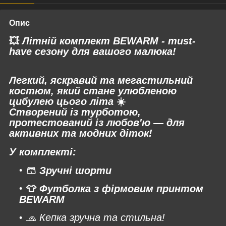
Опис
💥
Літній комплект BEWARM - must-
have сезону для вашого малюка!
Легкий, яскравий та мегастильний
костюм, який стане улюбленою
цибулею цього літа
☀️
Створений із турботою,
протестований із любов'ю — для
активних та модних діток!
У комплекті:
🩳
Зручні шорти
👕
Футболка з фірмовим принтом
BEWARM
🧢
К
епка зручна та стильна!