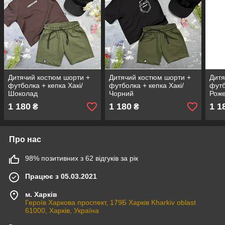
Дитячий костюм шорти +
Дитячий костюм шорти +
Дитя
футболка + кепка Хакі/
футболка + кепка Хакі/
футб
Шоколад
Чорний
Рож
1 180
1 180
1 1
₴
₴
Про нас
98% позитивних з 62 відгуків за рік
Працює з 05.03.2021
м. Харків
Героїв Харкова проспект, 179Б Харків Kharkiv oblast
61000, Харків, Україна