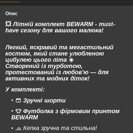
Опис
💥
Літній комплект BEWARM - must-
have сезону для вашого малюка!
Легкий, яскравий та мегастильний
костюм, який стане улюбленою
цибулею цього літа
☀️
Створений із турботою,
протестований із любов'ю — для
активних та модних діток!
У комплекті:
🩳
Зручні шорти
👕
Футболка з фірмовим принтом
BEWARM
🧢
К
епка зручна та стильна!