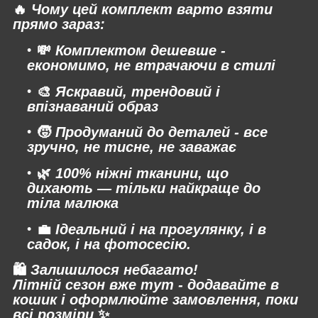
🔥
Чому цей комплект варто взяти
прямо зараз:
💸
Комплектом дешевше -
економимо, не втрачаючи в стилі
🎨
Яскравий, трендовий і
впізнаваний образ
🧒
Продуманий до деталей - все
зручно, не тисне, не заважає
🌿
100% ніжні тканини, що
дихають — тільки найкраще до
тіла малюка
💼
Ідеальний і на прогулянку, і в
садок, і на фотосесію.
🛍
Залишилося небагато!
Літній сезон вже тут - додавайте в
кошик і оформлюйте замовлення, поки
всі розміри
✨