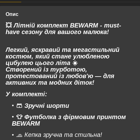
Опис
💥
Літній комплект BEWARM - must-
have сезону для вашого малюка!
Легкий, яскравий та мегастильний
костюм, який стане улюбленою
цибулею цього літа
☀️
Створений із турботою,
протестований із любов'ю — для
активних та модних діток!
У комплекті:
🩳
Зручні шорти
👕
Футболка з фірмовим принтом
BEWARM
🧢
К
епка зручна та стильна!