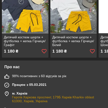
Дитячий костюм шорти +
Дитячий костюм шорти +
Дитя
футболка + кепка Гірчиця/
футболка + кепка Гірчиця/
футб
Графіт
Білий
Шок
1 180
1 180
1 1
₴
₴
Про нас
98% позитивних з 60 відгуків за рік
Працює з 05.03.2021
м. Харків
Героїв Харкова проспект, 179Б Харків Kharkiv oblast
61000, Харків, Україна