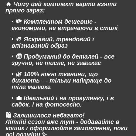
🔥
Чому цей комплект варто взяти
прямо зараз:
💸
Комплектом дешевше -
економимо, не втрачаючи в стилі
🎨
Яскравий, трендовий і
впізнаваний образ
🧒
Продуманий до деталей - все
зручно, не тисне, не заважає
🌿
100% ніжні тканини, що
дихають — тільки найкраще до
тіла малюка
💼
Ідеальний і на прогулянку, і в
садок, і на фотосесію.
🛍
Залишилося небагато!
Літній сезон вже тут - додавайте в
кошик і оформлюйте замовлення, поки
всі розміри
✨