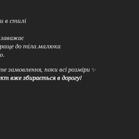
и в стилі
е заважає
раще до тіла малюка
ю.
те замовлення, поки всі розміри
✨
ект вже збирається в дорогу!