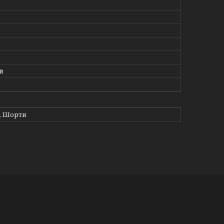
й
, Шорти