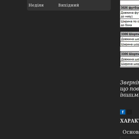
Неділя
Вихідний
Зверні
що по
іншим
ХАРАК
Основ