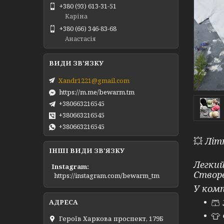
+380 (93) 613-31-51
Каріна
+380 (66) 346-83-68
Анастасія
Xandr1221@gmail.com
https://m.me/bewarm.tm
+380663216545
+380663216545
+380663216545
💥
Літн
ІНШІ ВИДИ ЗВ'ЯЗКУ
Легкий
Instagram
Створе
https://instagram.com/bewarm_tm
У комп
🩳
👕
Героїв Харкова проспект, 179Б