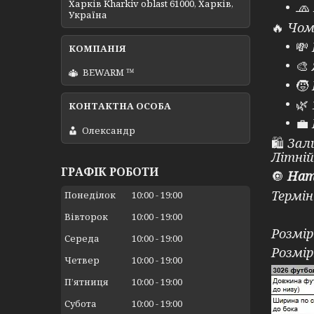
Харків Kharkiv oblast 61000, Харків,
🧢
Україна
🔥
Чому
💸
🎨
BEWARM ™
🧒
🌿
💼
Олександр
🛍
Зали
Літній
ГРАФІК РОБОТИ
🔘
Нат
Термін
Понеділок
10:00
19:00
⠀
Вівторок
10:00
19:00
Розмір
Середа
10:00
19:00
Розмір
Четвер
10:00
19:00
Пʼятниця
10:00
19:00
Субота
10:00
19:00