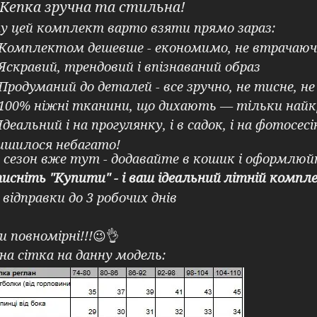
К
епка зручна та стильна!
 цей комплект варто взяти прямо зараз:
Комплектом дешевше - економимо, не втрачаюч
Яскравий, трендовий і впізнаваний образ
Продуманий до деталей - все зручно, не тисне, н
100% ніжні тканини, що дихають — тільки найк
Ідеальний і на прогулянку, і в садок, і на фотосесі
шилося небагато!
 сезон вже тут - додавайте в кошик і оформлюй
исніть "Купити" - і ваш ідеальний літній компл
 відправки до 3 робочих днів
и повномірні!!!
😉👌
на сітка на данну модель: