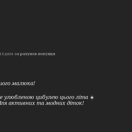
14 днів
за рахунок покупця
шого малюка!
е улюбленою цибулею цього літа
☀️
для активних та модних діток!