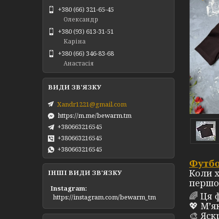
+380 (66) 321-65-45
Олександр
+380 (93) 613-31-51
Каріна
+380 (66) 346-83-68
Анастасія
Xandr1221@gmail.com
https://m.me/bewarm.tm
+380663216545
+380663216545
+380663216545
Футб
Коли х
ІНШІ ВИДИ ЗВ'ЯЗКУ
першо
Instagram
🌈 Ця 
https://instagram.com/bewarm_tm
💖 М’я
🎨 Яск