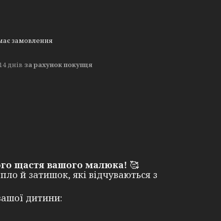
має замовлення
14 днів
за рахунок покупця
го щастя вашого малюка!
🥰
пло й затишок, які відчуваються з
вашої дитини: