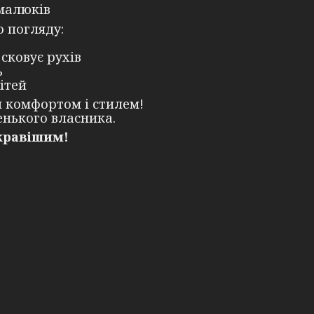
 малюків
о погляду:
сковує рухів
ь
ітей
 комфортом і стилем!
нького власника.
скравішим!