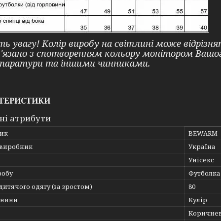
ть увагу! Колір виробу на світлині може відрізн
в'язано з спотворенням кольору монітором Ваш
паратури та іншими чинниками.
ТЕРИСТИКИ
ні атрибути
ик
BEWARM
 виробник
Україна
Унісекс
робу
Футболка
дитячого одягу (за зростом)
80
анини
Кулір
Коричне