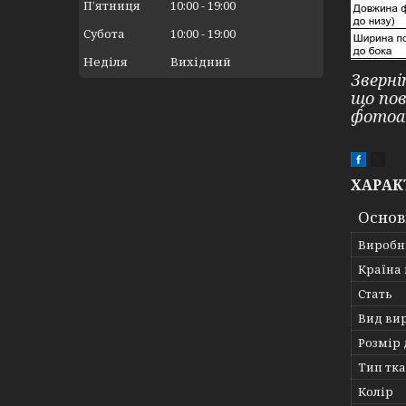
Пʼятниця
10:00
19:00
Субота
10:00
19:00
Неділя
Вихідний
Зверні
що по
фотоа
ХАРАК
Основ
Виробн
Країна
Стать
Вид ви
Розмір 
Тип тк
Колір