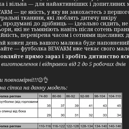
ка і вільна — для найактивніших і допитливих
ARM — це якість, у яку ви закохаєтесь з першог
ральні тканини, які люблять дитячу шкіру
, продумані до дрібниць — ідеально сидить, не 
ори, які не тьмяніють навіть після сотень пран
йність, перевірена часом і сотнями щасливих д
хай кожен день вашого малюка буде наповнений
кайте — футболка BEWARM вже чекає свого мале
овляйте прямо зараз і зробіть дитинство я
 виготовлення і відправки від 2 до 5 робочих днів
и повномірні!!!
😉👌
на сітка на данну модель: