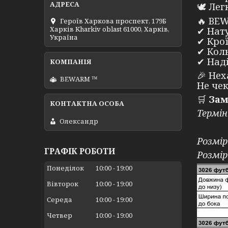
🕊 Лег
🔥 BEW
Героїв Харкова проспект, 179Б
Харків Kharkiv oblast 61000, Харків,
✔ Нату
Україна
✔ Крої
✔ Коль
✔ Наді
🎉 Не
BEWARM ™
Не че
🛒
Зам
Термін
Олександр
⠀
Розмір
ГРАФІК РОБОТИ
Розмір
Понеділок
10:00
19:00
Вівторок
10:00
19:00
Середа
10:00
19:00
Четвер
10:00
19:00