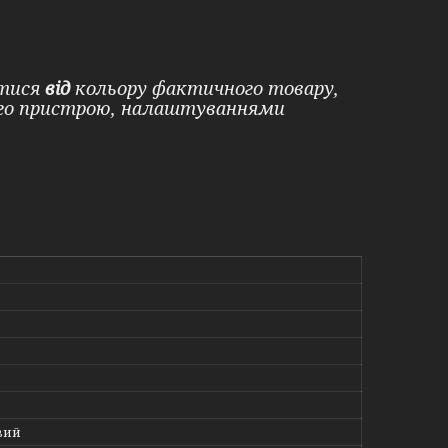
ятися
від
кольору фактичного товару,
ого пристрою, налаштуваннями
вий