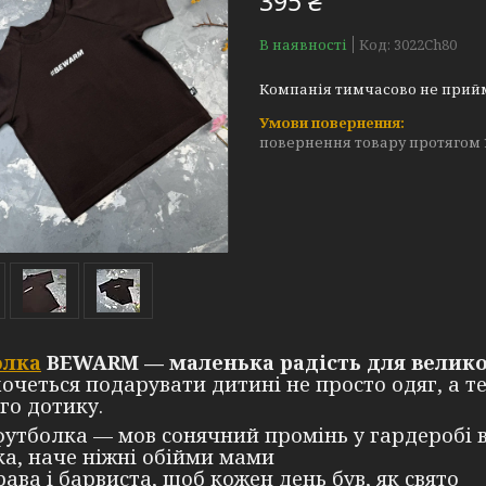
395 ₴
В наявності
Код:
3022Ch80
Компанія тимчасово не прий
повернення товару протягом 
олка
BEWARM — маленька радість для велико
очеться подарувати дитині не просто одяг, а те
го дотику.
футболка — мов сонячний промінь у гардеробі 
ка, наче ніжні обійми мами
рава і барвиста, щоб кожен день був, як свято