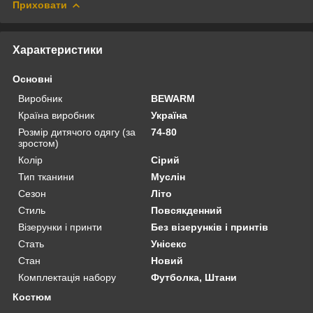
Приховати
Характеристики
Основні
Виробник
BEWARM
Країна виробник
Україна
Розмір дитячого одягу (за
74-80
зростом)
Колір
Сірий
Тип тканини
Муслін
Сезон
Літо
Стиль
Повсякденний
Візерунки і принти
Без візерунків і принтів
Стать
Унісекс
Стан
Новий
Комплектація набору
Футболка, Штани
Костюм