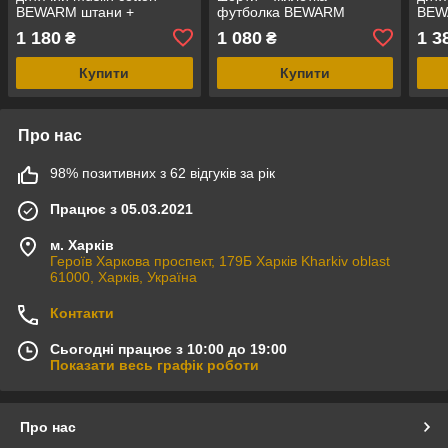
BEWARM штани +
футболка BEWARM
BEW
футболка Шоколад
Молоко/Рожевий
футб
1 180
1 080
1 3
₴
₴
Рож
Купити
Купити
Про нас
98% позитивних з 62 відгуків за рік
Працює з 05.03.2021
м. Харків
Героїв Харкова проспект, 179Б Харків Kharkiv oblast
61000, Харків, Україна
Контакти
Сьогодні працює з 10:00 до 19:00
Показати весь графік роботи
Про нас