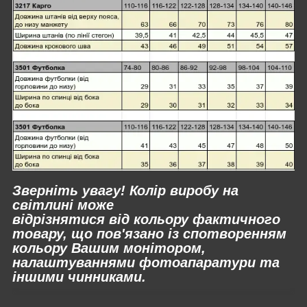
Зверніть увагу! Колір виробу на
світлині може
відрізнятися
від
кольору фактичного
товару, що пов'язано із спотворенням
кольору Вашим монітором,
налаштуваннями фотоапаратури та
іншими чинниками.