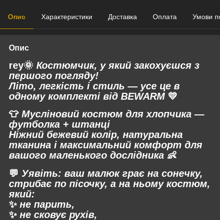
Опис
Характеристики
Доставка
Оплата
Умови п
Опис
rey🌞
Костюмчик, у який закохуєшся з
першого погляду!
Літо, легкість і стиль — усе це в
одному комплекті від
BEWARM
💛
👕
Мусліновий костюм для хлопчика —
футболка + штанці
Ніжний бежевий колір, натуральна
тканина і максимальний комфорт для
вашого маленького дослідника
👶
💬
Уявіть: ваш малюк грає на сонечку,
стрибає по пісочку, а на ньому костюм,
який:
✨
не парить,
✨
не сковує рухів,