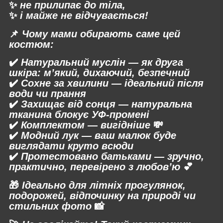
✨
не прилипає до тіла,
✨
і майже не відчувається!
📌
Чому мами обирають саме цей
костюм:
✔️
Натуральний муслін — як друга
шкіра
: м’який, дихаючий, безпечний
✔️
Сохне за хвилини
— ідеальний після
води чи прання
✔️
Захищає від сонця
— натуральна
тканина блокує УФ-промені
✔️
Комплектом — вигідніше
💸
✔️
Модний лук
— ваш малюк буде
виглядати круто всюди
✔️
Протестовано батьками
— зручно,
практично, перевірено з любов’ю
💕
🎁
Ідеально для літніх прогулянок,
подорожей, відпочинку на природі чи
стильних фото
📸