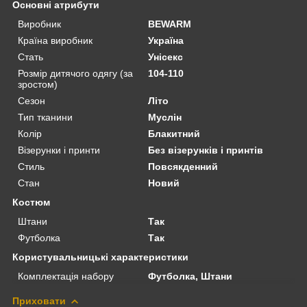
Основні атрибути
Виробник
BEWARM
Країна виробник
Україна
Стать
Унісекс
Розмір дитячого одягу (за
104-110
зростом)
Сезон
Літо
Тип тканини
Муслін
Колір
Блакитний
Візерунки і принти
Без візерунків і принтів
Стиль
Повсякденний
Стан
Новий
Костюм
Штани
Так
Футболка
Так
Користувальницькі характеристики
Комплектація набору
Футболка, Штани
Приховати