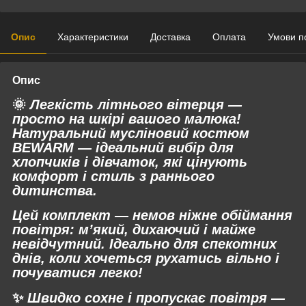
Опис
Характеристики
Доставка
Оплата
Умови п
Опис
🌞
Легкість літнього вітерця —
просто на шкірі вашого малюка!
Натуральний мусліновий костюм
BEWARM — ідеальний вибір для
хлопчиків і дівчаток, які цінують
комфорт і стиль з раннього
дитинства.
Цей комплект
—
немов ніжне обіймання
повітря: м’який, дихаючий і майже
невідчутний. Ідеально для спекотних
днів, коли хочеться рухатись вільно і
почуватися легко!
✨
Швидко сохне і пропускає повітря —