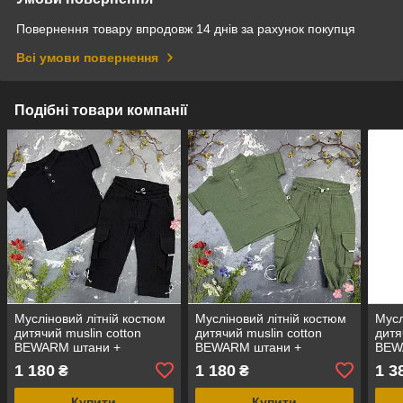
Повернення товару впродовж 14 днів за рахунок покупця
Всі умови повернення
Подібні товари компанії
Мусліновий літній костюм
Мусліновий літній костюм
Мусл
дитячий muslin cotton
дитячий muslin cotton
дитя
BEWARM штани +
BEWARM штани +
BEW
футболка Black
футболка dark green
футб
1 180
1 180
1 3
₴
₴
Купити
Купити