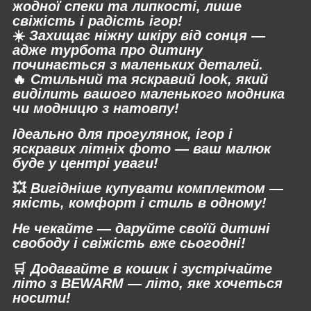
жодної спеки та липкості, лише
свіжість і радість ігор!
☀️
Захищає ніжну шкіру від сонця —
адже турбота про дитину
починається з маленьких деталей.
🔥
Стильний та яскравий look, який
виділить вашого маленького модника
чи модницю з натовпу!
Ідеально для прогулянок, ігор і
яскравих літніх фото — ваш малюк
буде у центрі уваги!
💥
Вигідніше купувати комплектом —
якість, комфорт і стиль в одному!
Не чекайте — даруйте своїй дитині
свободу і свіжість вже сьогодні!
🛒
Додавайте в кошик і зустрічайте
літо з BEWARM — літо, яке хочеться
носити!