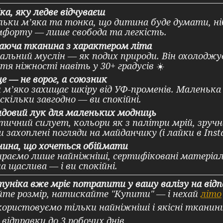
ка, яку ледве відчуваєш
ьки м’яка та тонка, що дитина буде думати, ніб
форту — лише свобода та легкість.
аюча тканина з характером літа
льний муслін — як подих природи. Він охолоджує 
тя ніжності навіть у 30+ градусів
☀️
е — не ворог, а союзник
 м’яко захищає шкіру від УФ-променів. Маленька
скільки завгодно — ви спокійні.
ндовий лук для маленьких модниць
ичний силует, кольори як з палітри мрій, зручн
 захоплені погляди на майданчику (і лайки в Ins
нина, що хочеться обіймати
раємо лише найніжніші, сертифіковані матеріали
 щаслива — і ви спокійні.
туніка вже мріє потрапити у вашу валізу на від
те розмір, натискайте "Купити" — і нехай
літо
ористовуємо тільки найніжніші і якісні тканин
 відправки до 3 робочих днів