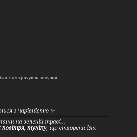
14 днів
за рахунок покупця
ься з чарівністю
✨
итини на зеленій траві…
к повітря, туніку
, що створена для