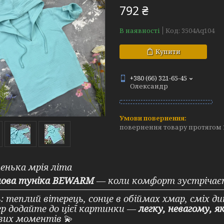
792 ₴
В наявності
Код:
3504Aq104
Купити
+380 (66) 321-65-45
Олександр
повернення товару протягом 
нька мрія літа
нова туніка BEWARM
— коли комфорт зустрічаєт
: теплий вітерець, сонце в обіймах хмар, сміх д
р додайте до цієї картинки —
легку, невагому, я
вих моментів
💫