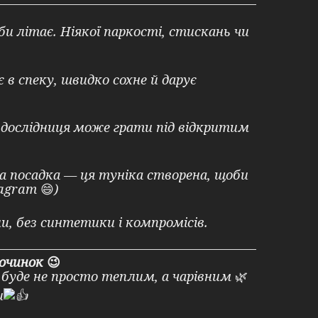
и літає. Ніякої паркості, стискань чи
в спеку, швидко сохне й дарує
 дослідниця може грати під відкритим
а посадка — ця туніка створена, щоби
tagram
😄
)
, без синтетики і компромісів.
починок
😉
буде не просто теплим, а чарівним
🌿
и