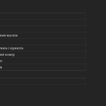
ний муслін
унків і принтів
ий комір
ті
ий