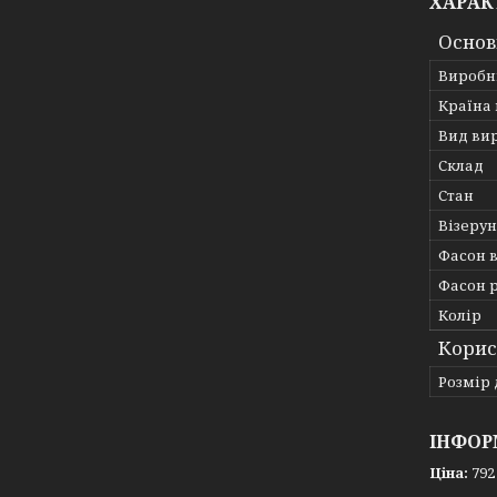
ХАРАК
Основ
Виробн
Країна
Вид ви
Склад
Стан
Візерун
Фасон 
Фасон 
Колір
Корис
Розмір 
ІНФОР
Ціна:
792