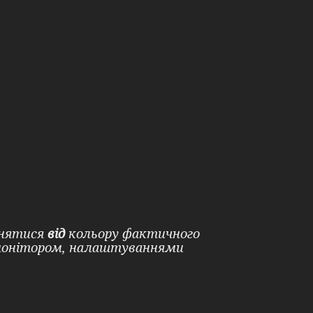
ізнятися
від
кольору фактичного
 монітором, налаштуваннями