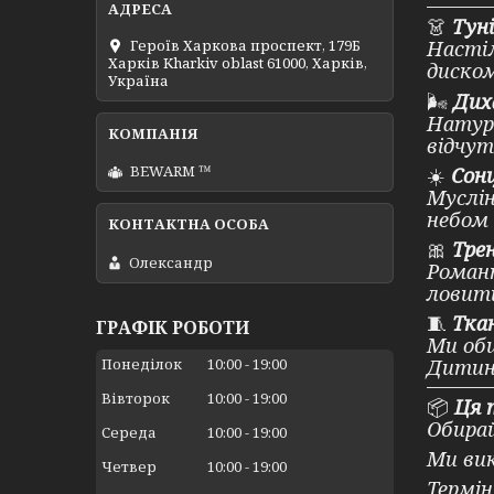
👗
Туні
Героїв Харкова проспект, 179Б
Настіл
Харків Kharkiv oblast 61000, Харків,
диском
Україна
🌬
Дих
Натура
відчут
BEWARM ™
☀️
Сонц
Муслін
небом 
🎀
Тре
Олександр
Романт
ловити
🧵
Тка
ГРАФІК РОБОТИ
Ми оби
Понеділок
10:00
19:00
Дитина
Вівторок
10:00
19:00
📦
Ця 
Обирай
Середа
10:00
19:00
Ми вик
Четвер
10:00
19:00
Термін