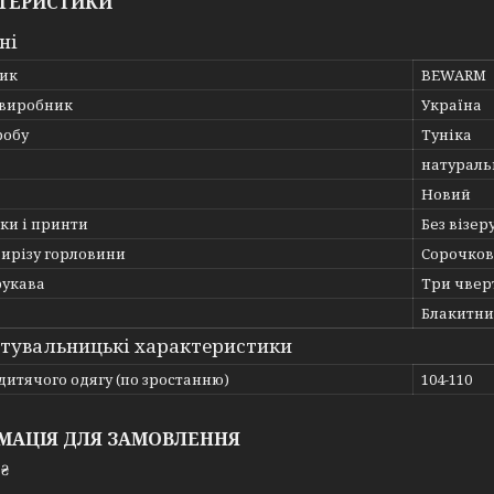
ТЕРИСТИКИ
ні
ик
BEWARM
 виробник
Україна
робу
Туніка
натураль
Новий
ки і принти
Без візер
вирізу горловини
Сорочков
рукава
Три чвер
Блакитн
тувальницькі характеристики
дитячого одягу (по зростанню)
104-110
МАЦІЯ ДЛЯ ЗАМОВЛЕННЯ
 ₴