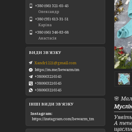
+380 (66) 321-65-45
Олександр
+380 (93) 613-31-51
Каріна
+380 (66) 346-83-68
Анастасія
Xandr1221@gmail.com
https://m.me/bewarm.tm
+380663216545
+380663216545
+380663216545
🌸
Мале
ІНШІ ВИДИ ЗВ'ЯЗКУ
Муслі
Instagram
Уявіть
https://instagram.com/bewarm_tm
А тепе
щасли