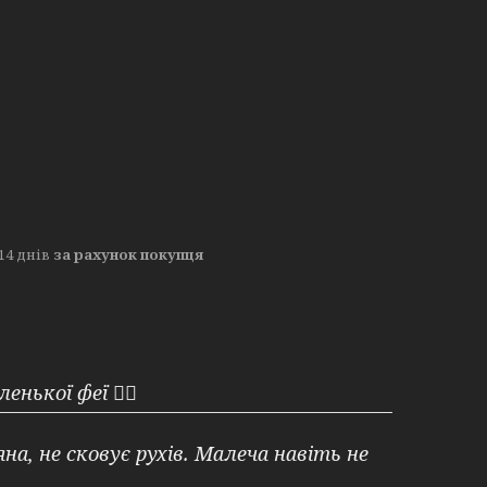
14 днів
за рахунок покупця
ленької феї
🧚‍♀️
на, не сковує рухів. Малеча навіть не