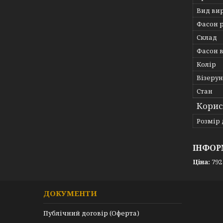
Вид ви
Фасон 
Склад
Фасон 
Колір
Візерун
Стан
Корис
Розмір 
ІНФОР
Ціна:
792
ДОКУМЕНТИ
Публічний договір (Оферта)