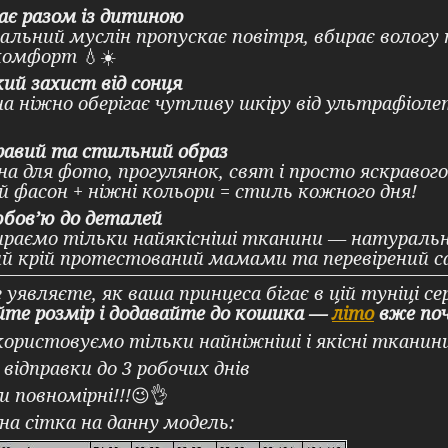
ає разом із дитиною
льний муслін пропускає повітря, вбирає вологу
комфорт
💧☀️
ий захист від сонця
а ніжно оберігає чутливу шкіру від ультрафіолету
равий та стильний образ
на для фото, прогулянок, свят і просто яскравог
 фасон + ніжні кольори = стиль кожного дня!
юбов’ю до деталей
раємо тільки найякісніші тканини — натуральні, 
й крій протестований мамами та перевірений с
уявляєте, як ваша принцеса бігає в цій туніці се
те розмір і додавайте до кошика —
літо
вже поч
ористовуємо тільки найніжніші і якісні тканин
 відправки до 3 робочих днів
и повномірні!!!
😉👌
на сітка на данну модель: