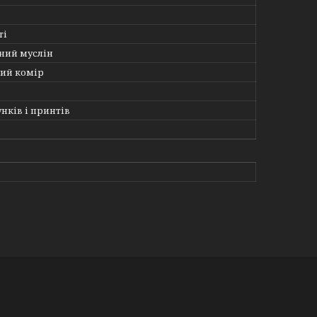
ті
ний муслін
ий комір
унків і принтів