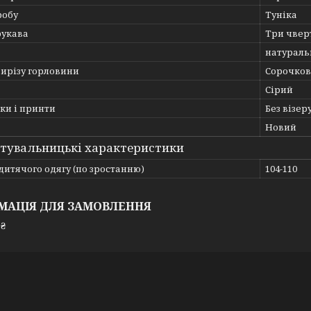
робу
Туніка
рукава
Три чвер
натураль
вирізу горловини
Сорочков
Сірий
ки і принти
Без візер
Новий
тувальницькі характеристики
дитячого одягу (по зростанню)
104-110
МАЦІЯ ДЛЯ ЗАМОВЛЕННЯ
 ₴