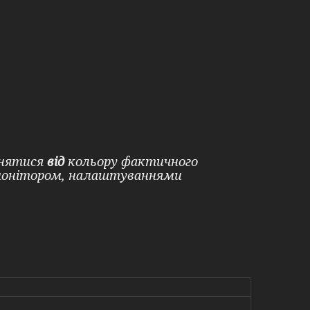
ізнятися
від
кольору фактичного
 монітором, налаштуваннями