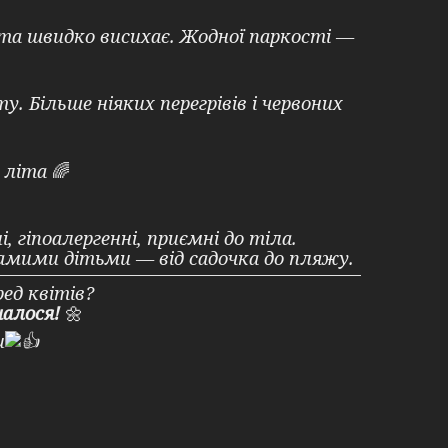
 та швидко висихає. Жодної паркості —
. Більше ніяких перегрівів і червоних
о літа
🌈
гіпоалергенні, приємні до тіла.
амими дітьми — від садочка до пляжу.
ред квітів?
алося!
🌼
и