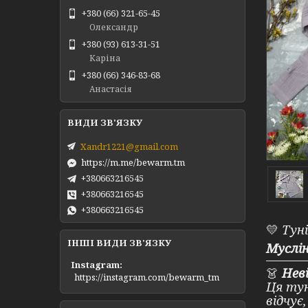
+380 (66) 321-65-45
Олександр
+380 (93) 613-31-51
Каріна
+380 (66) 346-83-68
Анастасія
Xandr1221@gmail.com
https://m.me/bewarm.tm
+380663216545
+380663216545
+380663216545
💛
Туні
ІНШІ ВИДИ ЗВ'ЯЗКУ
Муслі
Instagram
👗
Нев
https://instagram.com/bewarm_tm
Ця тун
відчує,