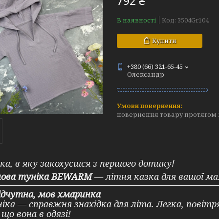
792 ₴
В наявності
Код:
3504Gr104
Купити
+380 (66) 321-65-45
Олександр
повернення товару протягом 
ка, в яку закохуєшся з першого дотику!
нова туніка BEWARM
— літня казка для вашої ма
ідчутна, мов хмаринка
іка — справжня знахідка для літа. Легка, повітря
 що вона в одязі!