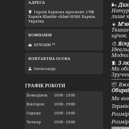
🌬
Дих
Натура
Героїв Харкова проспект, 179Б
лише 
Харків Kharkiv oblast 61000, Харків,
Україна
☀️
М’як
Тканин
щічок.
🎨
Яск
BEWARM ™
Ідеаль
Модний
🧵
З л
Ми оби
Олександр
Зручни
📦
Вже 
ГРАФІК РОБОТИ
Обирай
Понеділок
10:00
19:00
Ми вик
Вівторок
10:00
19:00
Термін
Середа
10:00
19:00
Розмір
Розмір
Четвер
10:00
19:00