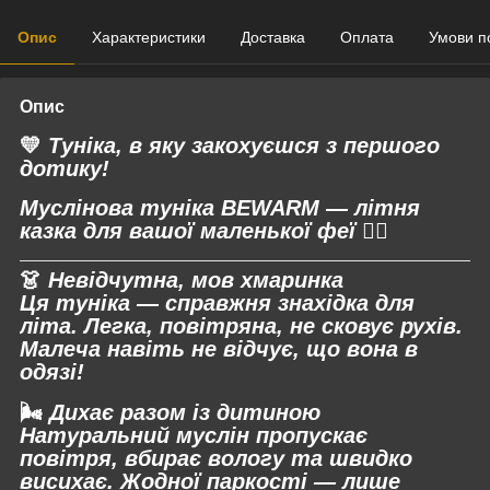
Опис
Характеристики
Доставка
Оплата
Умови п
Опис
💛
Туніка, в яку закохуєшся з першого
дотику!
Муслінова туніка BEWARM
— літня
казка для вашої маленької феї
🧚‍♀️
👗
Невідчутна, мов хмаринка
Ця туніка — справжня знахідка для
літа. Легка, повітряна, не сковує рухів.
Малеча навіть не відчує, що вона в
одязі!
🌬
Дихає разом із дитиною
Натуральний муслін пропускає
повітря, вбирає вологу та швидко
висихає. Жодної паркості — лише