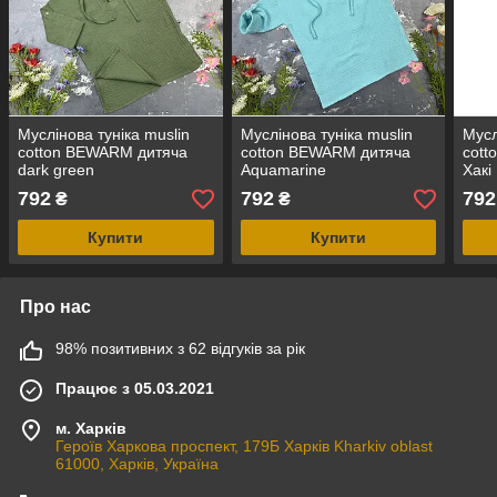
Муслінова туніка muslin
Муслінова туніка muslin
Мусл
cotton BEWARM дитяча
cotton BEWARM дитяча
cott
dark green
Aquamarine
Хакі
792
792
792
₴
₴
Купити
Купити
Про нас
98% позитивних з 62 відгуків за рік
Працює з 05.03.2021
м. Харків
Героїв Харкова проспект, 179Б Харків Kharkiv oblast
61000, Харків, Україна