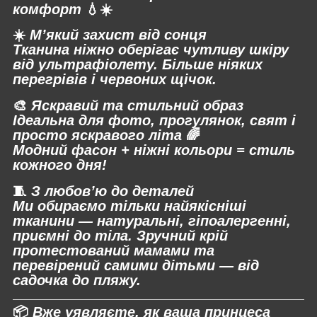
комфорт
💧☀️
☀️
М’який захист від сонця
Тканина ніжно оберігає чутливу шкіру
від ультрафіолету. Більше ніяких
перегрівів і червоних щічок.
🎨
Яскравий та стильний образ
Ідеальна для фото, прогулянок, свят і
просто яскравого літа
🌈
Модний фасон + ніжні кольори = стиль
кожного дня!
🧵
З любов’ю до деталей
Ми обираємо тільки найякісніші
тканини — натуральні, гіпоалергенні,
приємні до тіла. Зручний крій
протестований мамами та
перевірений самими дітьми — від
садочка до пляжу.
📦
Вже уявляєте, як ваша принцеса