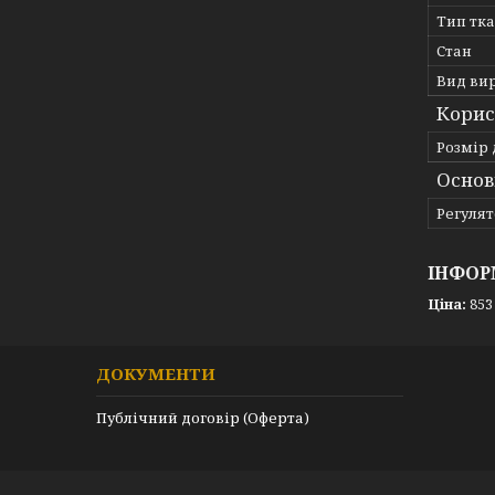
Тип тк
Стан
Вид ви
Корис
Розмір 
Основ
Регулят
ІНФОР
Ціна:
853
ДОКУМЕНТИ
Публічний договір (Оферта)