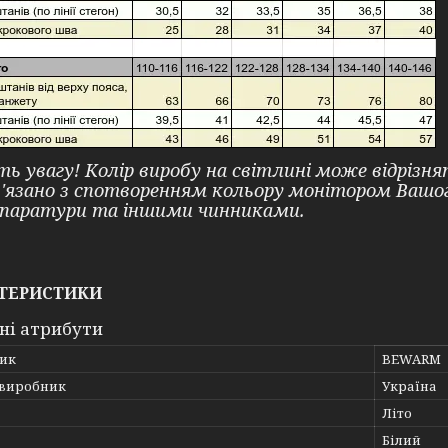
ть увагу! Колір виробу на світлині може відрізн
в'язано з спотворенням кольору монітором Ваш
паратури та іншими чинниками.
ТЕРИСТИКИ
ні атрибути
ик
BEWARM
 виробник
Україна
Літо
Білий