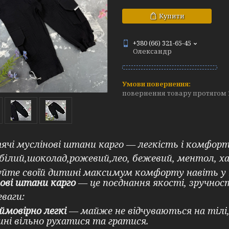
Купити
+380 (66) 321-65-45
Олександр
повернення товару протягом 
чі муслінові штани карго — легкість і комфорт,
 білий,шоколад,рожевий,лео, бежевий, ментол, ха
йте своїй дитині максимум комфорту навіть у 
ові штани карго
— це поєднання якості, зручнос
еваги:
ймовірно легкі
— майже не відчуваються на тілі,
ні вільно рухатися та гратися.