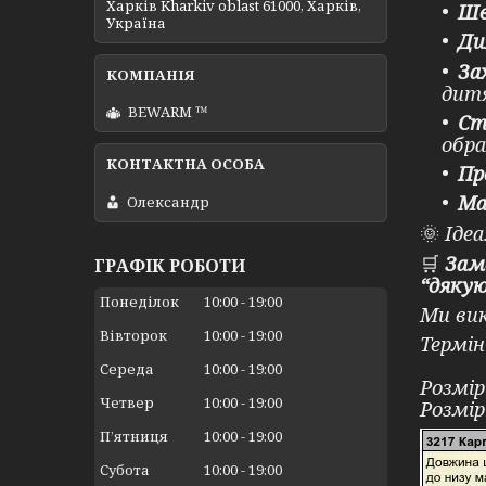
Харків Kharkiv oblast 61000, Харків,
Шв
Україна
Ди
За
дитя
BEWARM ™
Ст
обра
Пр
Ма
Олександр
🌞
Ідеа
🛒
Зам
ГРАФІК РОБОТИ
“дякую
Понеділок
10:00
19:00
Ми вик
Вівторок
10:00
19:00
Термін
⠀
Середа
10:00
19:00
Розмір
Четвер
10:00
19:00
Розмір
Пʼятниця
10:00
19:00
Субота
10:00
19:00