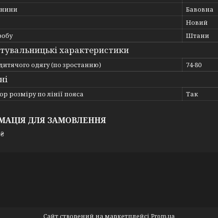
анини
Бавовна
Новий
робу
Штани
тувальницькі характеристики
дитячого одягу (по зростанню)
74-80
ні
ор розміру по лінії пояса
Так
МАЦІЯ ДЛЯ ЗАМОВЛЕННЯ
 ₴
Сайт створений на маркетплейсі
Prom.ua