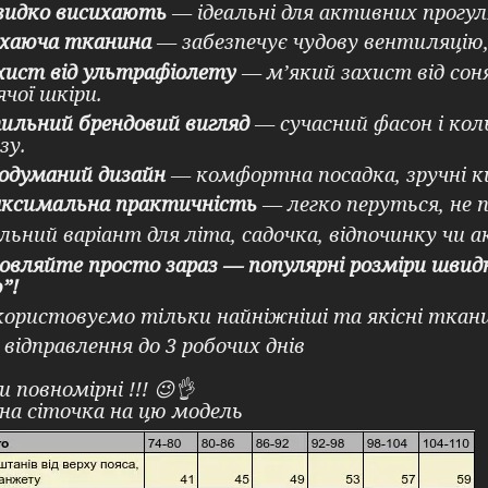
идко висихають
— ідеальні для активних прогул
хаюча тканина
— забезпечує чудову вентиляцію,
хист від ультрафіолету
— м’який захист від сон
чої шкіри.
ильний брендовий вигляд
— сучасний фасон і кол
зу.
одуманий дизайн
— комфортна посадка, зручні ки
ксимальна практичність
— легко перуться, не 
льний варіант для літа, садочка, відпочинку чи 
овляйте просто зараз — популярні розміри швид
”!
ористовуємо тільки найніжніші та якісні ткан
 відправлення до 3 робочих днів
и повномірні !!! 😉👌
на сіточка на цю модель