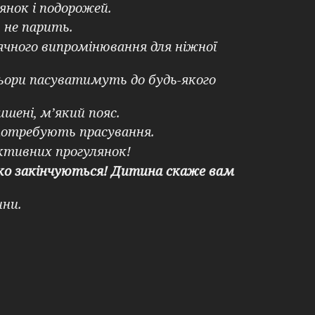
янок і подорожей.
 не парить.
ячного випромінювання для ніжної
ьори пасуватимуть до будь-якого
шені, м’який пояс.
потребують прасування.
активних прогулянок!
ко закінчуються! Дитина скаже вам
ини.