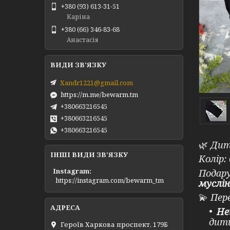
+380 (93) 613-31-51
Каріна
+380 (66) 346-83-68
Анастасія
Xandr1221@gmail.com
https://m.me/bewarm.tm
+380663216545
+380663216545
+380663216545
🌿
Дитя
ІНШІ ВИДИ ЗВ'ЯЗКУ
Колір:
Instagram
Подару
https://instagram.com/bewarm_tm
муслін
💫
Пер
Не
дити
Героїв Харкова проспект, 179Б