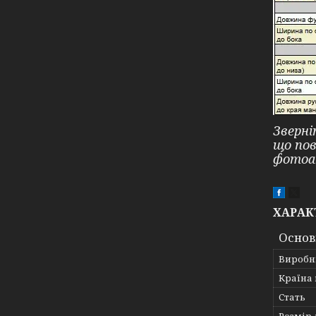
Зверні
що по
фотоа
ХАРАК
Основ
Виробн
Країна
Стать