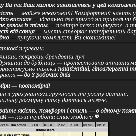
у Ви та Ваш малюк закохаєтесь у цей комплект
кість
— майже невагомий! Комфортний навіть у 
ко висихає
— ідеально для пригод на природі чи б
ає разом із тілом
— повітря легко циркулює, а ті
ст від сонця
— муслін створює натуральний бар’
ідно
— купуючи комплект, Ви економите!
ткові переваги:
ьний, яскравий брендовий лук
уманий до дрібниць — протестовано активни
ористовуємо тільки
найніжніші, гіпоалергенні 
правка —
до 3 робочих днів
міри — повномірні!
ані з урахуванням зручності та росту дитини.
альну розмірну сітку дивіться нижче.
райте якість, комфорт і стиль — в одному комп
M — коли турбота стає модною
💖