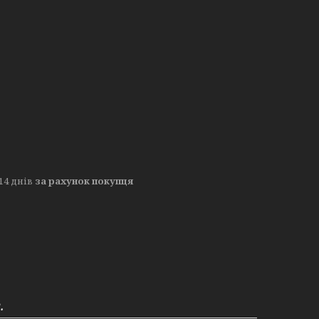
14 днів
за рахунок покупця
.