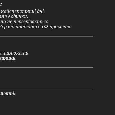
:
найспекотніші дні.
іля водички.
ло не перегрівається.
єр від шкідливих УФ-променів.
ми малюками
тканини
лекті!