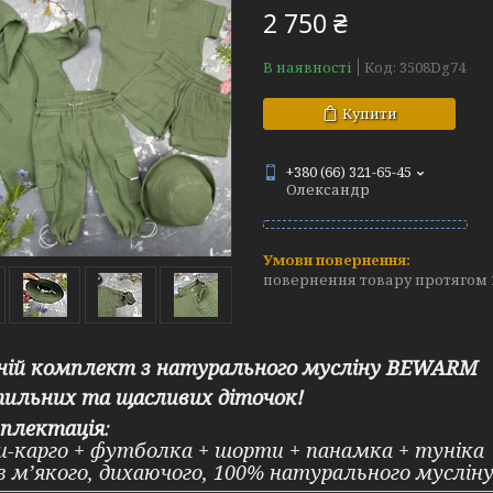
2 750 ₴
В наявності
Код:
3508Dg74
Купити
+380 (66) 321-65-45
Олександр
повернення товару протягом 
ній комплект з натурального мусліну BEWARM
тильних та щасливих діточок!
плектація
:
-карго + футболка + шорти + панамка + туніка
з м’якого, дихаючого,
100% натурального мусліну