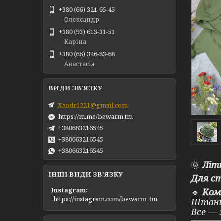
+380 (66) 321-65-45
Олександр
+380 (93) 613-31-51
Каріна
+380 (66) 346-83-68
Анастасія
Xandr1221@gmail.com
https://m.me/bewarm.tm
+380663216545
+380663216545
+380663216545
🌞
Літ
ІНШІ ВИДИ ЗВ'ЯЗКУ
Для с
Instagram
🔹
Ком
https://instagram.com/bewarm_tm
Штани
Все — 