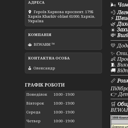
🌬️
Чом
💨
Лег
Героїв Харкова проспект, 179Б
Харків Kharkiv oblast 61000, Харків,
⚡
Швид
Україна
🌿
Дих
☀️
Захи
💸
Виг
BEWARM ™
💛
Дода
✨
Стил
👶
Прод
🧵
Вик
Олександр
🚚
Від
📏
Роз
ГРАФІК РОБОТИ
Підібр
👉
Дет
Понеділок
10:00
19:00
Вівторок
10:00
19:00
🛒
Оби
BEWAR
Середа
10:00
19:00
Четвер
10:00
19:00