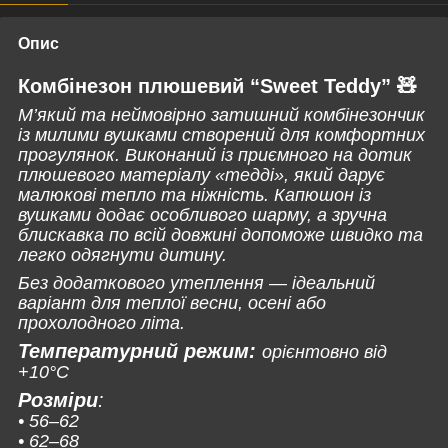
Опис
Комбінезон плюшевий “Sweet Teddy” 🧸
М’який та неймовірно затишний комбінезончик
із милими вушками створений для комфортних
прогулянок. Виконаний із приємного на дотик
плюшевого матеріалу «тедді», який дарує
малюкові тепло та ніжність. Капюшон із
вушками додає особливого шарму, а зручна
блискавка по всій довжині допоможе швидко та
легко одягнути дитину.
Без додаткового утеплення — ідеальний
варіант для теплої весни, осені або
прохолодного літа.
Температурний режим:
орієнтовно від
+10°C
Розміри
:
• 56–62
• 62–68