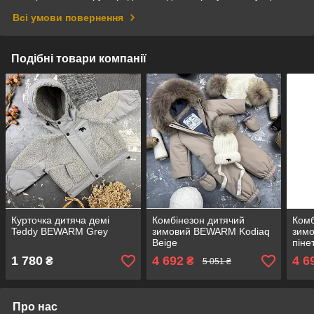
Всі умови повернення
Подібні товари компанії
Курточка дитяча демі
Комбінезон дитячий
Комб
Teddy BEWARM Grey
зимовий BEWARM Kodiaq
зим
Beige
піне
1 780
4 692
4 6
₴
₴
5 051 ₴
Про нас