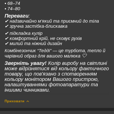
• 68–74
• 74–80
Переваги
:
✔ надзвичайно м’який та приємний до тіла
✔ зручна застібка-блискавка
✔ підкладка кулір
✔ комфортний крій, не сковує рухів
✔ милий та ніжний дизайн
Комбінезончик “Тедді” — це турбота, тепло й
🤍
чарівний образ для вашого малюка
Зверніть увагу!
Колір виробу на світлині
може відрізнятися від кольору фактичного
товару, що пов'язано з спотворенням
кольору монітором Вашого пристрою,
налаштуваннями фотоапаратури та
іншими чинниками.
Приховати