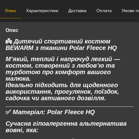
Опис
Характеристики
Доставка
Оплата
Умови п
Опис
👼
Дитячий спортивний костюм
BEWARM з тканини Polar Fleece HQ
М’який, теплий і напрочуд легкий
—
костюм, створений з любов’ю та
турботою про комфорт вашого
малюка.
Ідеально підходить для щоденного
використання, прогулянок, поїздок,
садочка чи активного дозвілля.
✅
Матеріал:
Polar Fleece HQ
Сучасна гіпоалергенна альтернатива
вовні, яка: