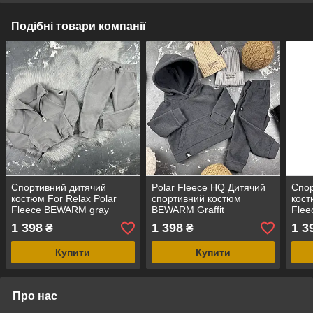
Подібні товари компанії
Спортивний дитячий
Polar Fleece HQ Дитячий
Спор
костюм For Relax Polar
спортивний костюм
кост
Fleece BEWARM gray
BEWARM Graffit
Fle
1 398
1 398
1 3
₴
₴
Купити
Купити
Про нас