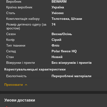
Виробник
BEWARM
Країна виробник
Україна
Стать
Унісекс
Комплектація набору
Толстовка, Штани
Розмір дитячого одягу (за
74
зростом)
Сезон
Весна/Осінь
Колір
Сірий
Тип тканини
Фліс
Склад
Polar fleece HQ
Стан
Новий
Візерунки і принти
Без візерунків і принтів
Користувальницькі характеристики
Екологічність
Перероблені матеріали
Приховати
Умови доставки