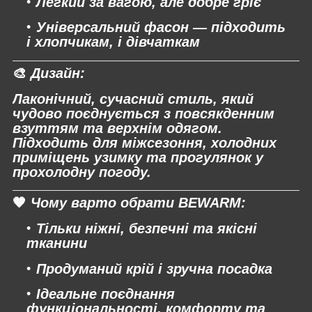
Легкий за вагою
, але добре гріє
Універсальний фасон — підходить
і хлопчикам, і дівчаткам
🎨
Дизайн:
Лаконічний, сучасний стиль, який
чудово поєднується з повсякденним
взуттям та верхнім одягом.
Підходить для міжсезоння, холодних
приміщень узимку та прогулянок у
прохолодну погоду.
🧡
Чому варто обрати BEWARM:
Тільки
ніжні, безпечні та якісні
тканини
Продуманий крій і зручна посадка
Ідеальне поєднання
функціональності, комфорту та