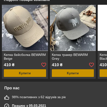
Кепка бейсболка BEWARM
Кепка тракер BEWARM
Кеп
Beige
Grey
Blac
410
410
410
₴
₴
Купити
Купити
Про нас
98% позитивних з 62 відгуків за рік
Працює з 05.03.2021