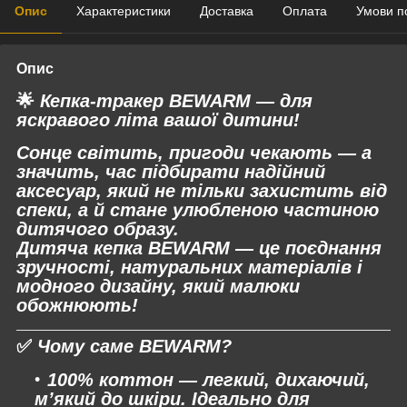
Опис
Характеристики
Доставка
Оплата
Умови п
Опис
🌟
Кепка-тракер BEWARM — для
яскравого літа вашої дитини!
Сонце світить, пригоди чекають — а
значить, час підбирати надійний
аксесуар, який не тільки захистить від
спеки, а й стане улюбленою частиною
дитячого образу.
Дитяча кепка BEWARM — це поєднання
зручності, натуральних матеріалів і
модного дизайну, який малюки
обожнюють!
✅
Чому саме BEWARM?
100% коттон
— легкий, дихаючий,
м’який до шкіри. Ідеально для