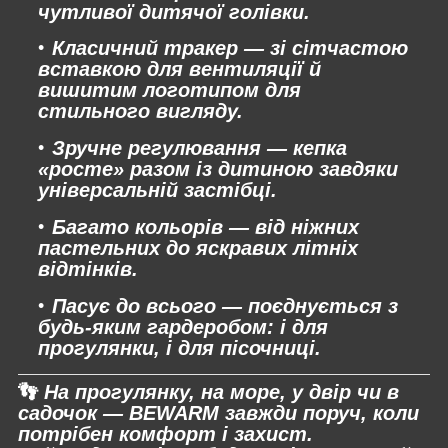
чутливої дитячої голівки.
Класичний тракер
— зі сітчастою
вставкою для вентиляції й
вишитим логотипом для
стильного вигляду.
Зручне регулювання
— кепка
«росте» разом із дитиною завдяки
універсальній застібці.
Багато кольорів
— від ніжних
пастельних до яскравих літніх
відтінків.
Пасує до всього
— поєднується з
будь-яким гардеробом: і для
прогулянки, і для пісочниці.
👣
На прогулянку, на море, у двір чи в
садочок — BEWARM завжди поруч, коли
потрібен комфорт і захист.