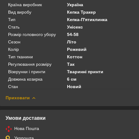
Країна виробник
Україна
Вид виробу
Кепка Тракер
Тип
Кепка-П'ятиклинка
Стать
Унісекс
Розмір головного убору
54-58
Сезон
Літо
Колір
Рожевий
Тип тканини
Коттон
Регулювання розміру
Так
Візерунки і принти
Тваринні принти
Довжина козирка
6 см
Стан
Новий
Приховати
Умови доставки
Нова Пошта
Укрпошта