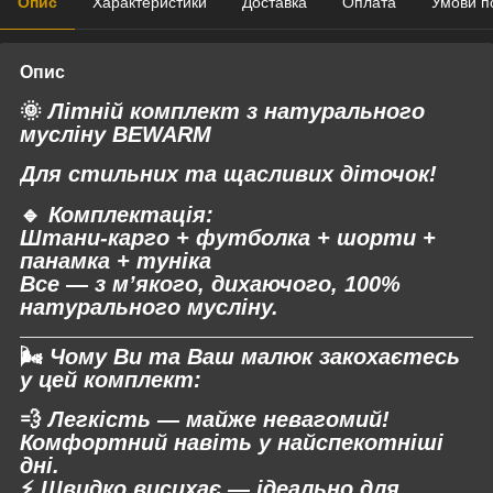
Опис
Характеристики
Доставка
Оплата
Умови п
Опис
🌞
Літній комплект з натурального
мусліну BEWARM
Для стильних та щасливих діточок!
🔹
Комплектація
:
Штани-карго + футболка + шорти +
панамка + туніка
Все — з м’якого, дихаючого,
100%
натурального мусліну.
🌬️
Чому Ви та Ваш малюк закохаєтесь
у цей комплект:
💨
Легкість
— майже невагомий!
Комфортний навіть у найспекотніші
дні.
⚡
Швидко висихає
— ідеально для