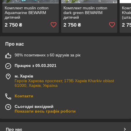
Комплект muslin cotton
Комплект muslin cotton
Комп
Aquamarine BEWARM
dark green BEWARM
Kha
дитячий
дитячий
(шта
(штани,футболка,панамка,шорти,туніка)
(штани,футболка,панамка,шорти,ту
2 750
2 750
2 7
₴
₴
Про нас
98% позитивних з 60 відгуків за рік
Працює з 05.03.2021
м. Харків
Героїв Харкова проспект, 179Б Харків Kharkiv oblast
61000, Харків, Україна
Контакти
Сьогодні вихідний
Показати весь графік роботи
Про нас