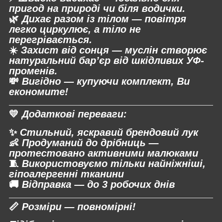
пригод на природі чи біля водички.
🌿
Дихає разом із тілом
— повітря
легко циркулює, а тіло не
перегрівається.
☀️
Захист від сонця
— муслін створює
натуральний бар’єр від шкідливих УФ-
променів.
💸
Вигідно
— купуючи комплект, Ви
економите!
💛
Додаткові переваги:
✨
Стильний, яскравий брендовий лук
👶
Продуманий до дрібниць —
протестовано активними малюками
🧵
Використовуємо тільки
найніжніші,
гіпоалергенні тканини
🚚
Відправка —
до 3 робочих днів
📏
Розміри — повномірні!