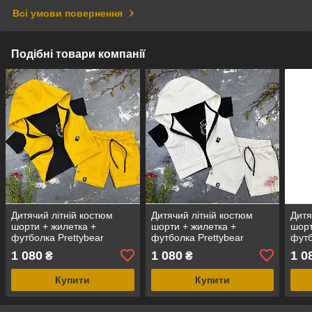
Всі умови повернення
Подібні товари компанії
Дитячий літній костюм
Дитячий літній костюм
Дитя
шорти + жилетка +
шорти + жилетка +
шорт
футболка Prettybear
футболка Prettybear
футб
Гірчиця/Чорний
Молоко/Чорний
Рож
1 080
1 080
1 0
₴
₴
Купити
Купити