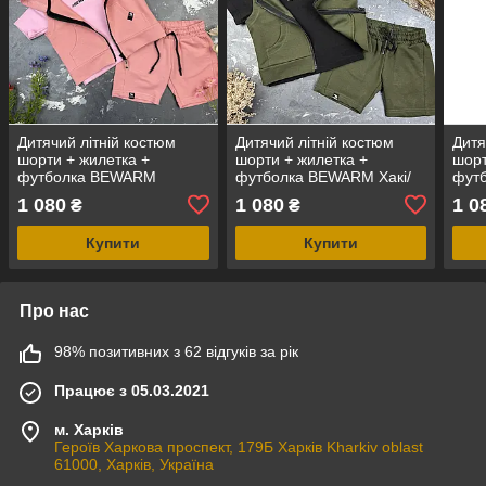
Дитячий літній костюм
Дитячий літній костюм
Дитя
шорти + жилетка +
шорти + жилетка +
шорт
футболка BEWARM
футболка BEWARM Хакі/
фут
Рожевий/Рожевий
Чорний
Чорн
1 080
1 080
1 0
₴
₴
Купити
Купити
Про нас
98% позитивних з 62 відгуків за рік
Працює з 05.03.2021
м. Харків
Героїв Харкова проспект, 179Б Харків Kharkiv oblast
61000, Харків, Україна