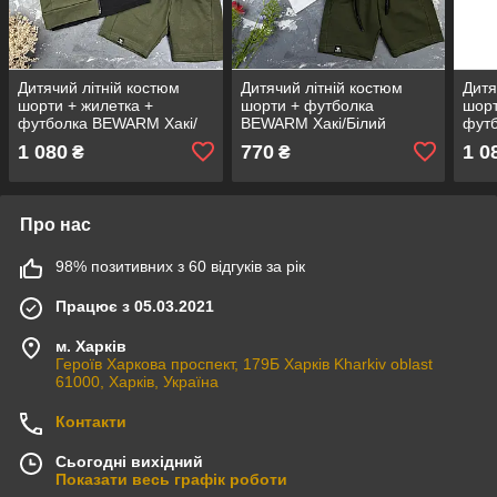
Дитячий літній костюм
Дитячий літній костюм
Дитя
шорти + жилетка +
шорти + футболка
шорт
футболка BEWARM Хакі/
BEWARM Хакі/Білий
фут
Чорний
Гірч
1 080
770
1 0
₴
₴
Про нас
98% позитивних з 60 відгуків за рік
Працює з 05.03.2021
м. Харків
Героїв Харкова проспект, 179Б Харків Kharkiv oblast
61000, Харків, Україна
Контакти
Сьогодні вихідний
Показати весь графік роботи