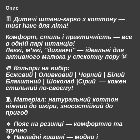
Опис
👖
Дитячі штани-карго з коттону —
must have для літа!
Комфорт, стиль і практичність — все
в одній парі штанців!
Легкі, м’які, "дихаючі" — ідеальні для
активного малюка у спекотну пору
🌞
🎨
Кольори на вибір:
Бежевий | Оливковий | Чорний | Білий
Блакитний | Шоколад |Сірий — кожен
стильний по-своєму!
🧵
Матеріал:
натуральний коттон —
ніжний до шкіри, зносостійкий до
пригод
🔹
Пояс на резинці — комфортно та
зручно
🔹
Накладні кишені — модно і