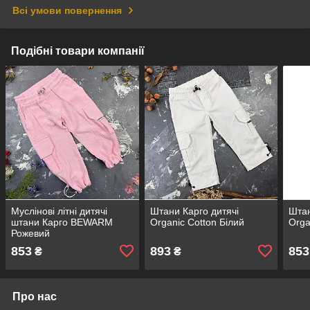
Всі умови повернення
Подібні товари компанії
Муслінові літні дитячі
Штани Карго дитячі
Штан
штани Карго BEWARM
Organic Cotton Білий
Orga
Рожевий
853
893
853
₴
₴
Про нас