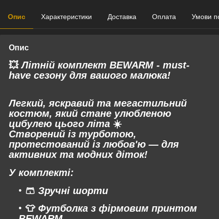
Опис
Характеристики
Доставка
Оплата
Умови п
Опис
💥
Літній комплект BEWARM - must-
have сезону для вашого малюка!
Легкий, яскравий та мегастильний
костюм, який стане улюбленою
цибулею цього літа
☀️
Створений із турботою,
протестований із любов'ю — для
активних та модних діток!
У комплекті:
🩳
Зручні шорти
👕
Футболка з фірмовим принтом
BEWARM