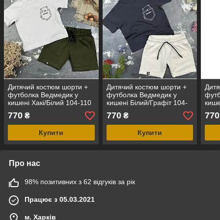
Дитячий костюм шорти +
Дитячий костюм шорти +
Дитя
футболка Ведмедик у
футболка Ведмедик у
футб
кишені Хакі/Білий 104-110
кишені Білий/Графіт 104-
кише
110
770
770
770
₴
₴
Купити
Купити
Про нас
98% позитивних з 62 відгуків за рік
Працює з 05.03.2021
м. Харків