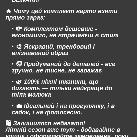
🔥
Чому цей комплект варто взяти
прямо зараз:
💸
Комплектом дешевше -
економимо, не втрачаючи в стилі
🎨
Яскравий, трендовий і
впізнаваний образ
🧒
Продуманий до деталей - все
зручно, не тисне, не заважає
🌿
100% ніжні тканини, що
дихають — тільки найкраще до
тіла малюка
💼
Ідеальний і на прогулянку, і в
садок, і на фотосесію.
🛍
Залишилося небагато!
Літній сезон вже тут - додавайте в
кошик і оформлюйте замовлення, поки