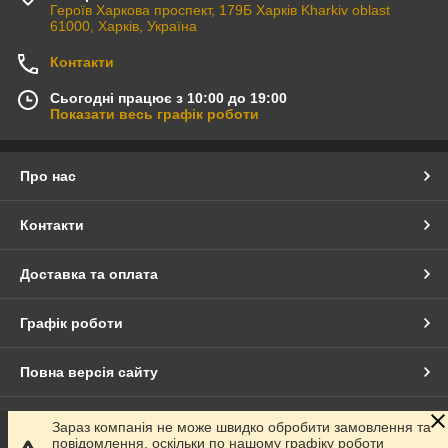
Героїв Харкова проспект, 179Б Харків Kharkiv oblast
61000, Харків, Україна
Контакти
Сьогодні працює з 10:00 до 19:00
Показати весь графік роботи
Про нас
Контакти
Доставка та оплата
Графік роботи
Повна версія сайту
Сайт створено на маркетплейсі
Prom.ua
Зараз компанія не може швидко обробити замовлення та
повідомлення, оскільки по нашому графіку роботи