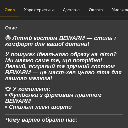
Опис
Характеристики
Доставка
Оплата
Умови п
Опис
🌞
Літній костюм BEWARM — стиль і
комфорт для вашої дитини!
У пошуках ідеального образу на літо?
Ми маємо саме те, що потрібно!
Легкий, яскравий та зручний костюм
BEWARM
— це маст-хев цього літа для
вашого малюка!
👕
У комплекті:
▫️ Футболка з фірмовим принтом
BEWARM
▫️ Стильні легкі шорти
Чому варто обрати нас: