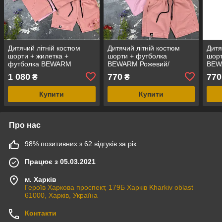
Дитячий літній костюм
Дитячий літній костюм
Дитя
шорти + жилетка +
шорти + футболка
шорт
футболка BEWARM
BEWARM Рожевий/
BEW
Рожевий/Рожевий
Рожевий
1 080
770
770
₴
₴
Купити
Купити
Про нас
98% позитивних з 62 відгуків за рік
Працює з 05.03.2021
м. Харків
Героїв Харкова проспект, 179Б Харків Kharkiv oblast
61000, Харків, Україна
Контакти