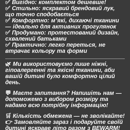
✅
Вигідно:
комплектом дешевше!
✅
Стильно:
яскравий брендовий лук,
що точно сподобається
✅
Комфортно:
м’які, дихаючі тканини
— ідеально для активних прогулянок
✅
Продумано:
протестований дизайн,
схвалений батьками
✅
Практично:
легко переться, не
втрачає кольору та форми
🌿
Ми використовуємо
лише ніжні,
гіпоалергенні та якісні тканини
, аби
вашій дитині було комфортно цілий
день.
💬
Маєте запитання? Напишіть нам —
допоможемо з вибором розміру та
надамо всю потрібну інформацію!
🛒
Кількість обмежена — не зволікайте!
👉
Замовляйте зараз і подаруйте своїй
дитині яскраве літо разом з BEWARM!