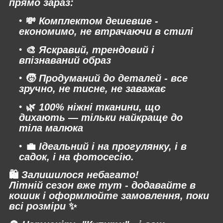
прямо зараз:
💸
Комплектом дешевше -
економимо, не втрачаючи в стилі
🎨
Яскравий, трендовий і
впізнаваний образ
🧒
Продуманий до деталей - все
зручно, не тисне, не заважає
🌿
100% ніжні тканини, що
дихають — тільки найкраще до
тіла малюка
💼
Ідеальний і на прогулянку, і в
садок, і на фотосесію.
🛍
Залишилося небагато!
Літній сезон вже тут - додавайте в
кошик і оформлюйте замовлення, поки
всі розміри
✨