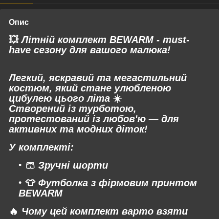
Опис
💥
Літній комплект BEWARM - must-
have сезону для вашого малюка!
Легкий, яскравий та мегастильний
костюм, який стане улюбленою
цибулею цього літа
☀️
Створений із турботою,
протестований із любов'ю — для
активних та модних діток!
У комплекті:
🩳
Зручні шорти
👕
Футболка з фірмовим принтом
BEWARM
🔥
Чому цей комплект варто взяти