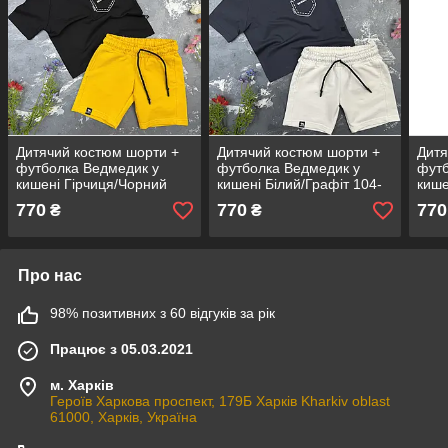
Дитячий костюм шорти +
Дитячий костюм шорти +
Дитя
футболка Ведмедик у
футболка Ведмедик у
футб
кишені Гірчиця/Чорний
кишені Білий/Графіт 104-
кише
104-110
110
104-
770
770
770
₴
₴
Про нас
98% позитивних з 60 відгуків за рік
Працює з 05.03.2021
м. Харків
Героїв Харкова проспект, 179Б Харків Kharkiv oblast
61000, Харків, Україна