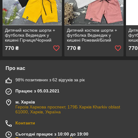
Дитячий костюм шорти +
Дитячий костюм шорти +
Дитя
футболка Ведмедик у
футболка Ведмедик у
футб
кишені Гірчиця/Чорний
кишені Рожевий/Білий
кише
104-110
770
770
770
₴
₴
Про нас
98% позитивних з 62 відгуків за рік
Працює з 05.03.2021
м. Харків
Героїв Харкова проспект, 179Б Харків Kharkiv oblast
61000, Харків, Україна
Контакти
Сьогодні працює з 10:00 до 19:00