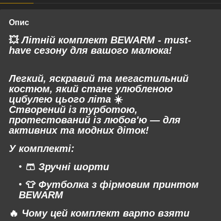
Опис
💥
Літній комплект BEWARM - must-
have сезону для вашого малюка!
Легкий, яскравий та мегастильний
костюм, який стане улюбленою
цибулею цього літа
☀️
Створений із турботою,
протестований із любов'ю — для
активних та модних діток!
У комплекті:
🩳
Зручні шорти
👕
Футболка з фірмовим принтом
BEWARM
🔥
Чому цей комплект варто взяти