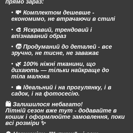
прямо зараз:
💸
Комплектом дешевше -
економимо, не втрачаючи в стилі
🎨
Яскравий, трендовий і
впізнаваний образ
🧒
Продуманий до деталей - все
зручно, не тисне, не заважає
🌿
100% ніжні тканини, що
дихають — тільки найкраще до
тіла малюка
💼
Ідеальний і на прогулянку, і в
садок, і на фотосесію.
🛍
Залишилося небагато!
Літній сезон вже тут - додавайте в
кошик і оформлюйте замовлення, поки
всі розміри
✨