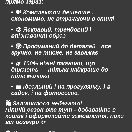
прямо зараз:
💸
Комплектом дешевше -
економимо, не втрачаючи в стилі
🎨
Яскравий, трендовий і
впізнаваний образ
🧒
Продуманий до деталей - все
зручно, не тисне, не заважає
🌿
100% ніжні тканини, що
дихають — тільки найкраще до
тіла малюка
💼
Ідеальний і на прогулянку, і в
садок, і на фотосесію.
🛍
Залишилося небагато!
Літній сезон вже тут - додавайте в
кошик і оформлюйте замовлення, поки
всі розміри
✨