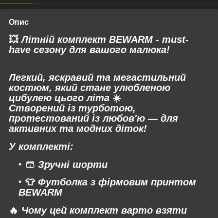
Опис
💥
Літній комплект BEWARM - must-
have сезону для вашого малюка!
Легкий, яскравий та мегастильний
костюм, який стане улюбленою
цибулею цього літа
☀️
Створений із турботою,
протестований із любов'ю — для
активних та модних діток!
У комплекті:
🩳
Зручні шорти
👕
Футболка з фірмовим принтом
BEWARM
🔥
Чому цей комплект варто взяти