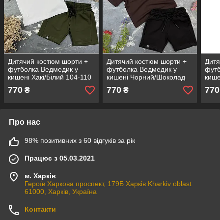
Дитячий костюм шорти +
Дитячий костюм шорти +
Дитя
футболка Ведмедик у
футболка Ведмедик у
футб
кишені Хакі/Білий 104-110
кишені Чорний/Шоколад
кише
770
770
770
₴
₴
Про нас
98% позитивних з 60 відгуків за рік
Працює з 05.03.2021
м. Харків
Героїв Харкова проспект, 179Б Харків Kharkiv oblast
61000, Харків, Україна
Контакти