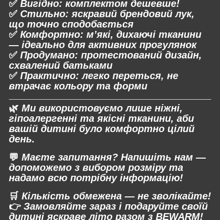
✅
Вигідно:
комплектом дешевше!
✅
Стильно:
яскравий брендовий лук,
що точно сподобається
✅
Комфортно:
м’які, дихаючі тканини
— ідеально для активних прогулянок
✅
Продумано:
протестований дизайн,
схвалений батьками
✅
Практично:
легко переться, не
втрачає кольору та форми
🌿
Ми використовуємо
лише ніжні,
гіпоалергенні та якісні тканини
, аби
вашій дитині було комфортно цілий
день.
💬
Маєте запитання? Напишіть нам —
допоможемо з вибором розміру та
надамо всю потрібну інформацію!
🛒
Кількість обмежена — не зволікайте!
👉
Замовляйте зараз і подаруйте своїй
дитині яскраве літо разом з BEWARM!