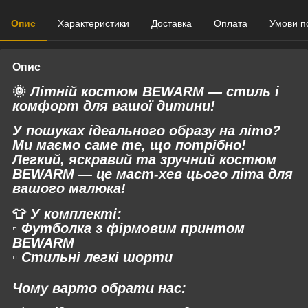
Опис
Характеристики
Доставка
Оплата
Умови п
Опис
🌞
Літній костюм BEWARM — стиль і
комфорт для вашої дитини!
У пошуках ідеального образу на літо?
Ми маємо саме те, що потрібно!
Легкий, яскравий та зручний костюм
BEWARM
— це маст-хев цього літа для
вашого малюка!
👕
У комплекті:
▫️ Футболка з фірмовим принтом
BEWARM
▫️ Стильні легкі шорти
Чому варто обрати нас: