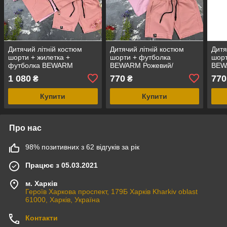
Дитячий літній костюм
Дитячий літній костюм
Дитя
шорти + жилетка +
шорти + футболка
шорт
футболка BEWARM
BEWARM Рожевий/
BEW
Рожевий/Рожевий
Рожевий
1 080
770
770
₴
₴
Купити
Купити
Про нас
98% позитивних з 62 відгуків за рік
Працює з 05.03.2021
м. Харків
Героїв Харкова проспект, 179Б Харків Kharkiv oblast
61000, Харків, Україна
Контакти