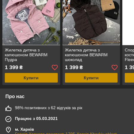
Жилетка дитяча з
Жилетка дитяча з
Спор
капюшоном BEWARM
капюшоном BEWARM
кост
Пудра
шоколад
Flee
1 399
1 399
1 3
₴
₴
Купити
Купити
Про нас
98% позитивних з 62 відгуків за рік
Працює з 05.03.2021
м. Харків