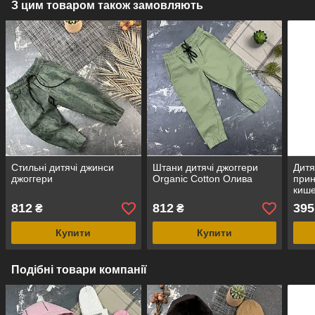
З цим товаром також замовляють
Стильні дитячі джинси
Штани дитячі джоггери
Дитя
джоггери
Organic Cotton Олива
прин
киш
812
812
395
₴
₴
Купити
Купити
Подібні товари компанії