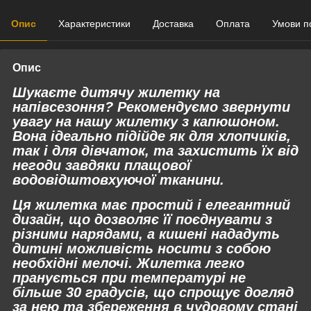
Опис
Характеристики
Доставка
Оплата
Умови п
Опис
Шукаєте дитячу жилетку на
напівсезоння? Рекомендуємо звернути
увагу на нашу жилетку з капюшоном.
Вона ідеально підійде як для хлопчиків,
так і для дівчаток, та захистить їх від
негоди завдяки плащової
водовідштовхуючої тканини.
Ця жилетка має простий і елегантний
дизайн, що дозволяє її поєднувати з
різними нарядами, а кишені нададуть
дитині можливість носити з собою
необхідні мелочі. Жилетка легко
пранується при температурі не
більше 30 градусів, що спрощує догляд
за нею та збереження в чудовому стані