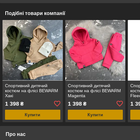
Подібні товари компанії
Спортивний дитячий
Спортивний дитячий
Спор
костюм на флісі BEWARM
костюм на флісі BEWARM
кост
Хакі
Magenta
Flee
1 398
1 398
1 3
₴
₴
Купити
Купити
Про нас