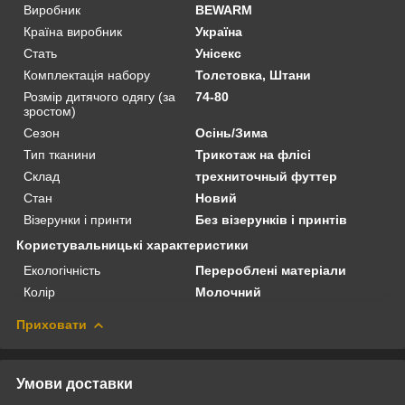
Виробник
BEWARM
Країна виробник
Україна
Стать
Унісекс
Комплектація набору
Толстовка, Штани
Розмір дитячого одягу (за
74-80
зростом)
Сезон
Осінь/Зима
Тип тканини
Трикотаж на флісі
Склад
трехниточный футтер
Стан
Новий
Візерунки і принти
Без візерунків і принтів
Користувальницькі характеристики
Екологічність
Перероблені матеріали
Колір
Молочний
Приховати
Умови доставки