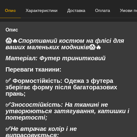
Опис
Характеристики
Доставка
Оплата
Умови п
Опис
😱🔥
Спортивний костюм на флісі для
ваших маленьких модників
😱🔥
Матеріал:
Футер тринитковий
Переваги тканини:
✅
Формостійкість:
Одежа з футера
зберігає форму після багаторазових
прань;
✅
Зносостійкість:
На тканині не
утворюються затягування, катишки і
потертості;
✅
Не втрачає колір і не
випрасовується;