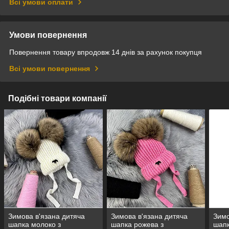
Всі умови оплати
Умови повернення
Повернення товару впродовж 14 днів за рахунок покупця
Всі умови повернення
Подібні товари компанії
Зимова в'язана дитяча
Зимова в'язана дитяча
Зимо
шапка молоко з
шапка рожева з
шапк