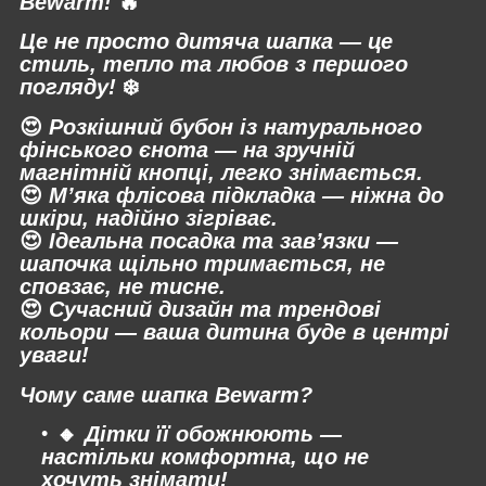
Bewarm!
🔥
Це не просто дитяча шапка — це
стиль, тепло та любов з першого
погляду!
❄️
😍
Розкішний бубон із натурального
фінського єнота
— на зручній
магнітній кнопці, легко знімається.
😍
М’яка флісова підкладка
— ніжна до
шкіри, надійно зігріває.
😍
Ідеальна посадка та зав’язки
—
шапочка щільно тримається, не
сповзає, не тисне.
😍
Сучасний дизайн та трендові
кольори
— ваша дитина буде в центрі
уваги!
Чому саме шапка Bewarm?
🔸
Дітки її обожнюють —
настільки комфортна, що не
хочуть знімати!