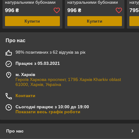
натуральними бубонами
натуральними бубонами
нат
"Kid" Bewarm
"Kid" Bewarm
"Kid
996
996
795
₴
₴
Купити
Купити
Про нас
98% позитивних з 62 відгуків за рік
Працює з 05.03.2021
м. Харків
Героїв Харкова проспект, 179Б Харків Kharkiv oblast
61000, Харків, Україна
Контакти
Сьогодні працює з 10:00 до 19:00
Показати весь графік роботи
Про нас