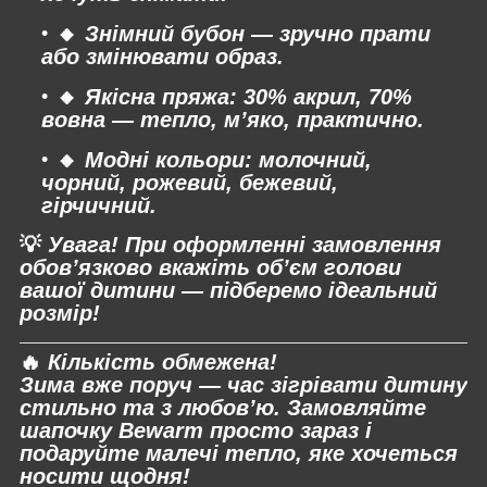
🔸
Знімний бубон — зручно прати
або змінювати образ.
🔸
Якісна пряжа: 30% акрил, 70%
вовна — тепло, м’яко, практично.
🔸
Модні кольори: молочний,
чорний, рожевий, бежевий,
гірчичний.
💡
Увага!
При оформленні замовлення
обов’язково вкажіть об’єм голови
вашої дитини — підберемо ідеальний
розмір!
🔥
Кількість обмежена!
Зима вже поруч — час зігрівати дитину
стильно та з любов’ю. Замовляйте
шапочку
Bewarm
просто зараз і
подаруйте малечі тепло, яке хочеться
носити щодня!