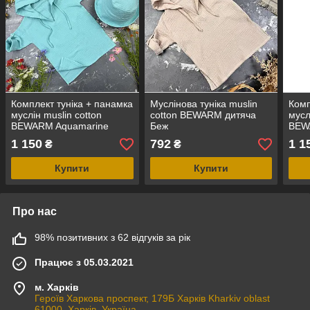
Комплект туніка + панамка
Муслінова туніка muslin
Комп
муслін muslin cotton
cotton BEWARM дитяча
мусл
BEWARM Aquamarine
Беж
BEW
1 150
792
1 1
₴
₴
Купити
Купити
Про нас
98% позитивних з 62 відгуків за рік
Працює з 05.03.2021
м. Харків
Героїв Харкова проспект, 179Б Харків Kharkiv oblast
61000, Харків, Україна