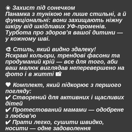
☀️
Захист під сонечком
Панамка з тунікою не лише стильні, а й
функціональні: вони захищають ніжну
шкіру від шкідливих УФ-променів.
Турбота про здоров’я вашої дитини —
у кожному шві.
🎨
Стиль, який видно здалеку!
Яскраві кольори, трендові фасони та
продуманий крій — все для того, аби
ваш малюк виглядав неперевершено на
фото і в житті
📸
🧡
Комплект, який підкорює з першого
погляду:
✔️
Створений для активних і щасливих
дітей
✔️
Протестований мамами — одобрене
з любов’ю
✔️
Прати легко, сушити швидко,
носити — одне задоволення