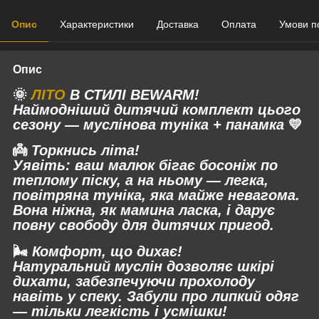
Опис
Характеристики
Доставка
Оплата
Умови п
Опис
🌞
ЛІТО
В СТИЛІ BEWARM!
Наймодніший дитячий комплект цього
сезону —
муслінова туніка + панамка
💛
👼
Торкнись літа!
Уявіть: ваш малюк бігає босоніж по
теплому піску, а на ньому — легка,
повітряна туніка, яка майже невагома.
Вона ніжна, як мамина ласка, і дарує
повну свободу для дитячих пригод.
🌬
Комфорт, що дихає!
Натуральний муслін дозволяє шкірі
дихати, забезпечуючи прохолоду
навіть у спеку. Забули про липкий одяг
— тільки легкість і усмішки!