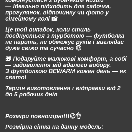
комбінується з будь-яким низом
— Ідеально підходить для садочка,
прогулянок, відпочинку чи фото у
сімейному колі
📸
Це той випадок, коли стиль
поєднується з турботою — футболка
не парить
, не обмежує рухів і виглядає
дуже
свіжо та сучасно
😍
🎁
Подаруйте малюкові комфорт, а собі
— задоволення від вдалого вибору.
З футболкою
BEWARM
кожен день — як
свято!
Термін виготовлення і відправки від 2
до 5 робочих днів
⠀
Розміри повномірні!!!
😉👌
Розмірна сітка на данну модель: