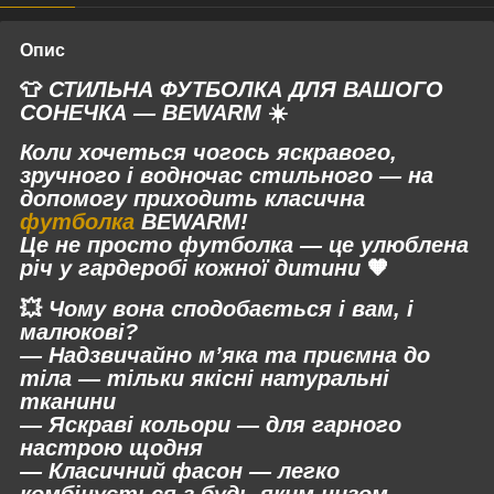
Опис
👕
СТИЛЬНА ФУТБОЛКА ДЛЯ ВАШОГО
СОНЕЧКА — BEWARM
☀️
Коли хочеться чогось яскравого,
зручного і водночас стильного — на
допомогу приходить
класична
футболка
BEWARM
!
Це не просто футболка — це
улюблена
річ у гардеробі кожної дитини
🧡
💥
Чому вона сподобається і вам, і
малюкові?
— Надзвичайно
м’яка та приємна до
тіла
— тільки якісні натуральні
тканини
—
Яскраві кольори
— для гарного
настрою щодня
—
Класичний фасон
— легко