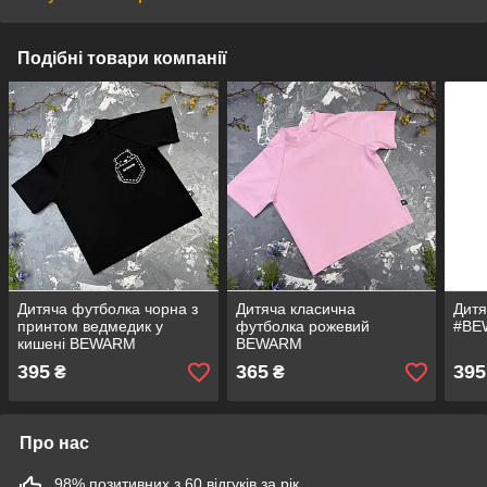
Подібні товари компанії
Дитяча футболка чорна з
Дитяча класична
Дитя
принтом ведмедик у
футболка рожевий
#BE
кишені BEWARM
BEWARM
395
365
395
₴
₴
Про нас
98% позитивних з 60 відгуків за рік