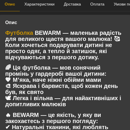
Опис
Характеристики
Доставка
Оплата
Умови п
Опис
Футболка
BEWARM — маленька радість
для великого щастя вашого малюка!
🥰
Коли хочеться подарувати дитині не
просто одяг, а тепло й затишок, які
відчуваються з першого дотику.
🌈 Ця футболка — мов сонячний
промінь у гардеробі вашої дитини:
💖 М’яка, наче ніжні обійми мами
🎨 Яскрава і барвиста, щоб кожен день
був, як свято
🕊 Легка і вільна — для найактивніших і
допитливих малюків
🔥 BEWARM — це якість, у яку ви
закохаєтесь з першого погляду:
✔ Натуральні тканини, які люблять