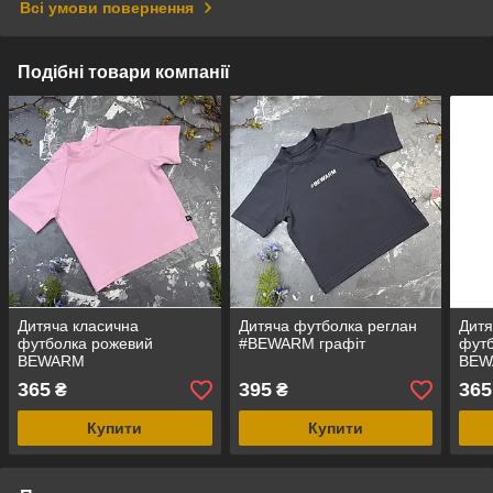
Всі умови повернення
Подібні товари компанії
Дитяча класична
Дитяча футболка реглан
Дитя
футболка рожевий
#BEWARM графіт
фут
BEWARM
BEW
365
395
365
₴
₴
Купити
Купити