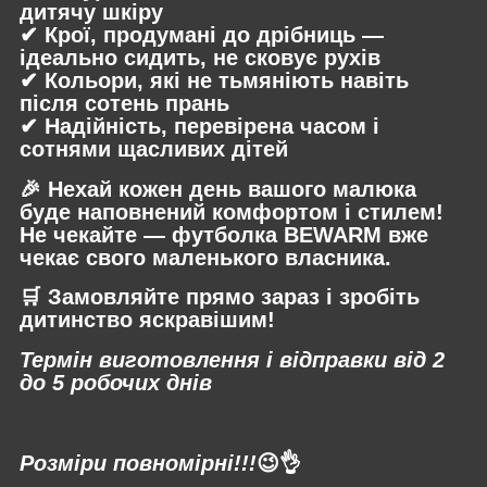
дитячу шкіру
✔ Крої, продумані до дрібниць —
ідеально сидить, не сковує рухів
✔ Кольори, які не тьмяніють навіть
після сотень прань
✔ Надійність, перевірена часом і
сотнями щасливих дітей
🎉 Нехай кожен день вашого малюка
буде наповнений комфортом і стилем!
Не чекайте — футболка BEWARM вже
чекає свого маленького власника.
🛒
Замовляйте прямо зараз і зробіть
дитинство яскравішим!
Термін виготовлення і відправки від 2
до 5 робочих днів
⠀
Розміри повномірні!!!
😉👌