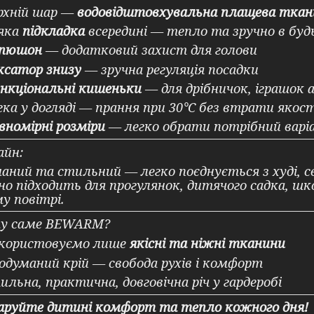
рхній шар —
водовідштовхувальна плащева ткан
яка
підкладка
всередині — тепло та зручно в буд
пюшон
— додатковий захист для голови
ксатор знизу
— зручна регуляція посадки
нкціональні кишеньки
— для дрібничок, іграшок 
гка у догляді — прання при 30°C без втрати якост
вномірні розміри
— легко обрати потрібний варі
айн:
аний та стильний — легко поєднується з худі,
но підходить для прогулянок, дитячого садка, шк
у повітрі.
у саме BEWARM?
користовуємо лише
якісні та ніжні тканини
одуманий крій — свобода рухів і комфорт
ильна, практична, довговічна річ у гардеробі
аруйте дитині комфорт та тепло кожного дня!