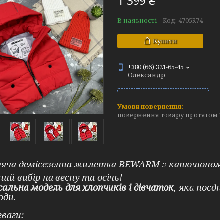
1 399 ₴
В наявності
Код:
4705R74
Купити
+380 (66) 321-65-45
Олександр
повернення товару протягом 
яча демісезонна жилетка BEWARM з капюшоно
ний вибір на весну та осінь!
сальна модель для хлопчиків і дівчаток
, яка поє
оди.
ваги: