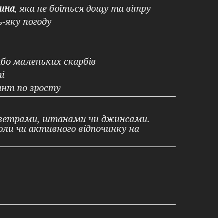
ина
, яка не боїться дощу та вітру
ь-яку погоду
або маленьких скарбів
і
ант по зросту
 светрами, штанами чи джинсами.
оли чи активного відпочинку на