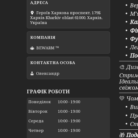
Ве
Героїв Харкова проспект, 179Б
М’
Харків Kharkiv oblast 61000, Харків,
Ка
Україна
Фі
Фу
Ле
BEWARM ™
По
🎨
Диз
Олександр
Стрим
Ідеаль
свіжом
ГРАФІК РОБОТИ
💛
Чом
Понеділок
10:00
19:00
Ви
Вівторок
10:00
19:00
Пр
Середа
10:00
19:00
Ст
Четвер
10:00
19:00
🎁
Под