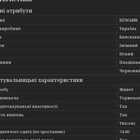
ні атрибути
ик
BEWARM
 виробник
Україна
а
Блискавк
он
Знімний
Новий
анини
Плащівк
Червони
тувальницькі характеристики
робу
Жилет
еплювача
Термово
дштовхувальні властивості
Так
сть кишень
Так
Унісекс
дитячого одягу (по зростанню)
74-80
ор розміру по лінії пояса
Так