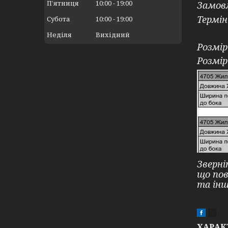
Пʼятниця
10:00
19:00
Замов
Термін
Субота
10:00
19:00
⠀
Неділя
Вихідний
Розмір
Розмір
Зверні
що по
та ін
ХАРАК