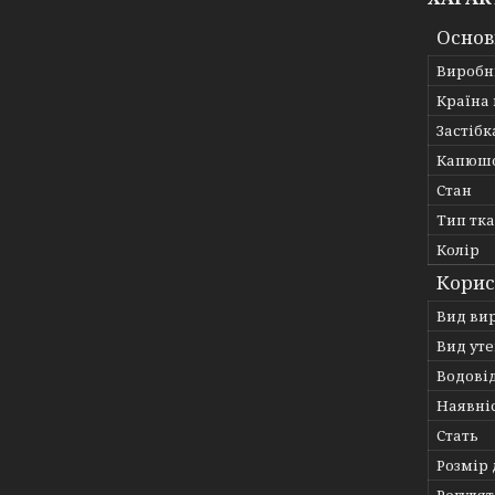
Основ
Виробн
Країна
Застібк
Капюш
Стан
Тип тк
Колір
Корис
Вид ви
Вид ут
Водові
Наявні
Стать
Розмір 
Регулят