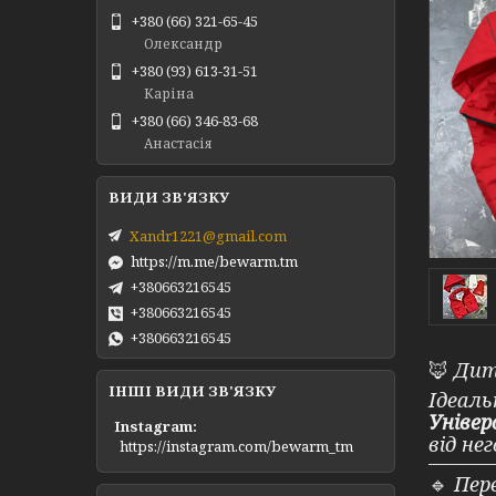
+380 (66) 321-65-45
Олександр
+380 (93) 613-31-51
Каріна
+380 (66) 346-83-68
Анастасія
Xandr1221@gmail.com
https://m.me/bewarm.tm
+380663216545
+380663216545
+380663216545
🦊
Дит
ІНШІ ВИДИ ЗВ'ЯЗКУ
Ідеаль
Універ
Instagram
від нег
https://instagram.com/bewarm_tm
🔹
Пере