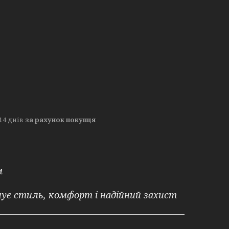
14 днів
за рахунок покупця
м
днує стиль, комфорт і надійний захист