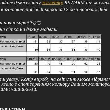
ляйте демісезонну
жилетку
BEWARM прямо зараз 
 виготовлення і відправки від 2 до 5 робочих днів
и повномірні!!!
😉👌
на сітка на данну модель:
ть увагу! Колір виробу на світлині може відрізн
в'язано з спотворенням кольору Вашим моніто
шими чинниками.
ТЕРИСТИКИ