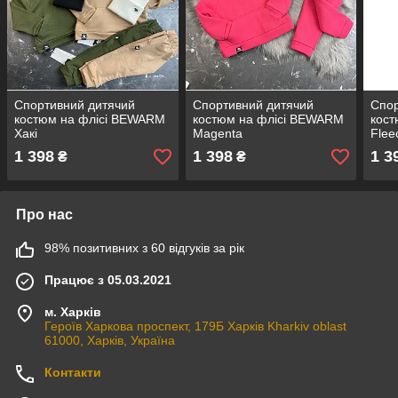
Спортивний дитячий
Спортивний дитячий
Спор
костюм на флісі BEWARM
костюм на флісі BEWARM
кост
Хакі
Magenta
Flee
1 398
1 398
1 3
₴
₴
Про нас
98% позитивних з 60 відгуків за рік
Працює з 05.03.2021
м. Харків
Героїв Харкова проспект, 179Б Харків Kharkiv oblast
61000, Харків, Україна
Контакти