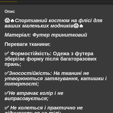
Опис
😱🔥
Спортивний костюм на флісі для
ваших маленьких модників
😱🔥
Матеріал:
Футер тринитковий
Переваги тканини:
✅
Формостійкість:
Одежа з футера
зберігає форму після багаторазових
прань;
✅
Зносостійкість:
На тканині не
утворюються затягування, катишки і
потертості;
✅
Не втрачає колір і не
випрасовується;
✅
Не колеться і практично не
відчувається на тілі;