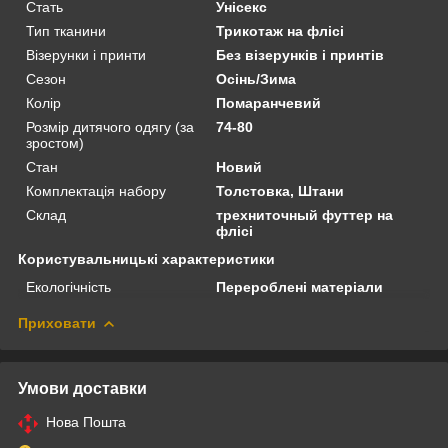
Стать
Унісекс
Тип тканини
Трикотаж на флісі
Візерунки і принти
Без візерунків і принтів
Сезон
Осінь/Зима
Колір
Помаранчевий
Розмір дитячого одягу (за
74-80
зростом)
Стан
Новий
Комплектація набору
Толстовка, Штани
Склад
трехниточный футтер на
флісі
Користувальницькі характеристики
Екологічність
Перероблені матеріали
Приховати
Умови доставки
Нова Пошта