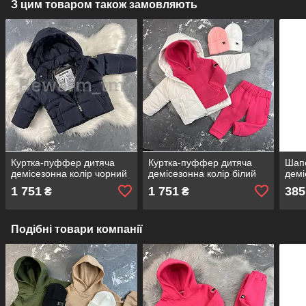
З цим товаром також замовляють
Куртка-пуффер дитяча
Куртка-пуффер дитяча
Шапо
демісезонна колір чорний
демісезонна колір білий
демі
1 751
1 751
385
₴
₴
Подібні товари компанії